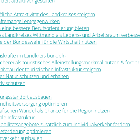
rbeit attraktiver gestalten
ftliche Attraktivität des Landkreises steigern
räftemangel entgegenwirken
en eine bessere Berufsorientierung bieten
 des Landkreises Wittmund als Lebens- und Arbeitsraum verbess
ale der Bundeswehr für die Wirtschaft nutzen
muskräfte im Landkreis bündeln
ischerei als touristisches Alleinstellungsmerkmal nutzen & förde
sniveau der touristischen Infrastruktur steigern
t der Natur schützen und erhalten
tiv schützen
ldungsstandort ausbauen
sundheitsversorgung optimieren
rafischen Wandel als Chance für die Region nutzen
le Infrastruktur
 Mobilitätsangebote zusätzlich zum Individualverkehr fördern
rbeförderung optimieren
nenverkehr ausbauen