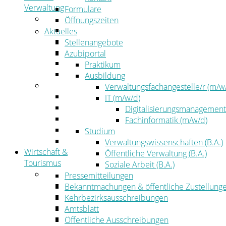
Verwaltung
Formulare
Politik
Öffnungszeiten
Kreistag
Aktuelles
Kreistagsinformationssystem
Stellenangebote
Bürgerinformationssystem
Azubiportal
Wahlen
Praktikum
Leitbild
Ausbildung
Verwaltung
Verwaltungsfachangestelle/r (m/w
Der Landrat
IT (m/w/d)
Gleichstellung
Digitalisierungsmanagement
Job & Karriere
Fachinformatik (m/w/d)
Kommunalaufsicht
Studium
Zahlen, Daten, Fakten
Verwaltungswissenschaften (B.A.)
Wirtschaft &
Öffentliche Verwaltung (B.A.)
Tourismus
Soziale Arbeit (B.A.)
Wirtschaft
Pressemitteilungen
Wirtschaftsförderung
Bekanntmachungen & öffentliche Zustellung
Gewerbeflächen und Unternehmen
Kehrbezirksausschreibungen
Arbeitgeberservice
Amtsblatt
Mobilfunk & Breitband
Öffentliche Ausschreibungen