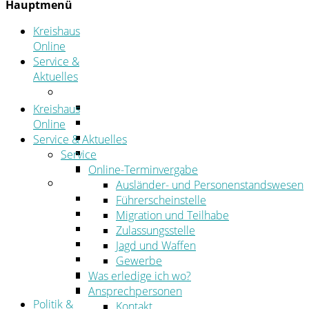
Hauptmenü
Kreishaus
Online
Service &
Aktuelles
Service
Online-Terminvergabe
Kreishaus
Was erledige ich wo?
Online
Ansprechpersonen
Service & Aktuelles
Formulare
Service
Öffnungszeiten
Online-Terminvergabe
Aktuelles
Ausländer- und Personenstandswesen
Stellenangebote
Führerscheinstelle
Azubiportal
Migration und Teilhabe
Pressemitteilungen
Zulassungsstelle
Bekanntmachungen & öffentliche Zustellung
Jagd und Waffen
Kehrbezirksausschreibungen
Gewerbe
Amtsblatt
Was erledige ich wo?
Öffentliche Ausschreibungen
Ansprechpersonen
Politik &
Kontakt