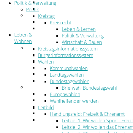
Straßen- und Radwegebau
Politik & Verwaltung
Landwirtschaft
Politik
Tourismus
Kreistag
Freizeit und Urlaub im Landkreis
Kreisrecht
Veranstaltungen
Leben & Lernen
Leben &
Politik & Verwaltung
Wohnen
Wirtschaft & Bauen
Leben
Kreistagsinformationssystem
Migration
Bürgerinformationssystem
Schulen, Bildung, Sport und Kultur
Wahlen
Soziales
Kommunalwahlen
Gesundheit
Landtagswahlen
Jugend, Familie und Senioren
Bundestagswahlen
Wohnen
Briefwahl Bundestagswahl
Bauen und Planen
Europawahlen
Abfall
Wahlhelfender werden
Verkehr
Leitbild
Umwelt
Handlungsfeld: Freizeit & Ehrenamt
Ordnung
Leitziel 1: Wir wollen Sport-, Fr
Leitziel 2: Wir wollen das Ehrena