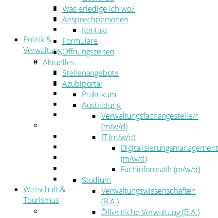
Kehrbezirksausschreibungen
Was erledige ich wo?
Amtsblatt
Ansprechpersonen
Öffentliche Ausschreibungen
Kontakt
Politik &
Formulare
Verwaltung
Öffnungszeiten
Politik
Aktuelles
Kreistag
Stellenangebote
Kreistagsinformationssystem
Azubiportal
Bürgerinformationssystem
Praktikum
Wahlen
Ausbildung
Leitbild
Verwaltungsfachangestelle/r
Verwaltung
(m/w/d)
Der Landrat
IT (m/w/d)
Gleichstellung
Digitalisierungsmanagement
Job & Karriere
(m/w/d)
Kommunalaufsicht
Fachinformatik (m/w/d)
Zahlen, Daten, Fakten
Studium
Wirtschaft &
Verwaltungswissenschaften
Tourismus
(B.A.)
Wirtschaft
Öffentliche Verwaltung (B.A.)