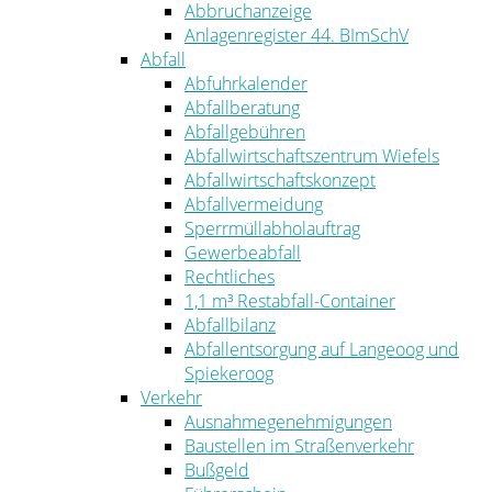
Abbruchanzeige
Anlagenregister 44. BImSchV
Abfall
Abfuhrkalender
Abfallberatung
Abfallgebühren
Abfallwirtschaftszentrum Wiefels
Abfallwirtschaftskonzept
Abfallvermeidung
Sperrmüllabholauftrag
Gewerbeabfall
Rechtliches
1,1 m³ Restabfall-Container
Abfallbilanz
Abfallentsorgung auf Langeoog und
Spiekeroog
Verkehr
Ausnahmegenehmigungen
Baustellen im Straßenverkehr
Bußgeld