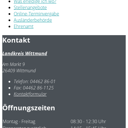
Was erledige ich wo?
Stellenangebote
Online-Terminvergabe
Ausländerbehörde
Ehrenamt
Kontakt
Landkreis Wittmund
Am Markt 9
26409 Wittmund
Telefon:
04462 86-01
Fax:
04462 86-1125
Kontaktformular
Öffnungszeiten
Montag - Freitag
08:30 - 12:30 Uhr