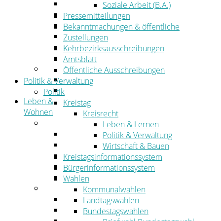
Wirtschaftsförderung
Soziale Arbeit (B.A.)
Gewerbeflächen und Unternehmen
Pressemitteilungen
Arbeitgeberservice
Bekanntmachungen & öffentliche
Mobilfunk & Breitband
Zustellungen
Straßen- und Radwegebau
Kehrbezirksausschreibungen
Landwirtschaft
Amtsblatt
Tourismus
Öffentliche Ausschreibungen
Freizeit und Urlaub im Landkreis
Politik & Verwaltung
Veranstaltungen
Politik
Leben &
Kreistag
Wohnen
Kreisrecht
Leben
Leben & Lernen
Migration
Politik & Verwaltung
Schulen, Bildung, Sport und Kultur
Wirtschaft & Bauen
Soziales
Kreistagsinformationssystem
Gesundheit
Bürgerinformationssystem
Jugend, Familie und Senioren
Wahlen
Wohnen
Kommunalwahlen
Bauen und Planen
Landtagswahlen
Abfall
Bundestagswahlen
Verkehr