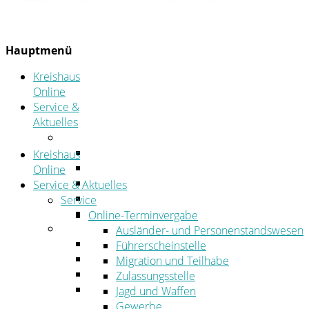
Hauptmenü
Kreishaus
Online
Service &
Aktuelles
Service
Online-Terminvergabe
Kreishaus
Was erledige ich wo?
Online
Ansprechpersonen
Service & Aktuelles
Formulare
Service
Öffnungszeiten
Online-Terminvergabe
Aktuelles
Ausländer- und Personenstandswesen
Stellenangebote
Führerscheinstelle
Azubiportal
Migration und Teilhabe
Pressemitteilungen
Zulassungsstelle
Bekanntmachungen & öffentliche
Jagd und Waffen
Zustellungen
Gewerbe