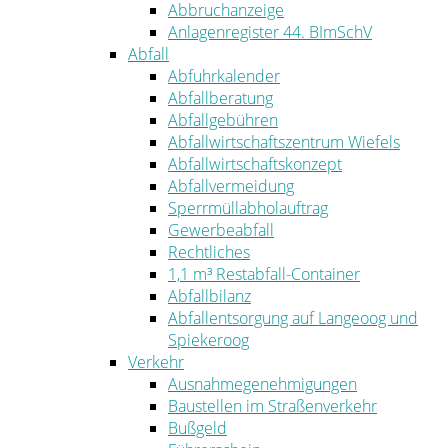
Abbruchanzeige
Anlagenregister 44. BImSchV
Abfall
Abfuhrkalender
Abfallberatung
Abfallgebühren
Abfallwirtschaftszentrum Wiefels
Abfallwirtschaftskonzept
Abfallvermeidung
Sperrmüllabholauftrag
Gewerbeabfall
Rechtliches
1,1 m³ Restabfall-Container
Abfallbilanz
Abfallentsorgung auf Langeoog und
Spiekeroog
Verkehr
Ausnahmegenehmigungen
Baustellen im Straßenverkehr
Bußgeld