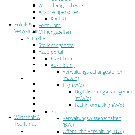
Kehrbezirksausschreibungen
Was erledige ich wo?
Amtsblatt
Ansprechpersonen
Öffentliche Ausschreibungen
Kontakt
Politik &
Formulare
Verwaltung
Öffnungszeiten
Politik
Aktuelles
Kreistag
Stellenangebote
Kreistagsinformationssystem
Azubiportal
Bürgerinformationssystem
Praktikum
Wahlen
Ausbildung
Leitbild
Verwaltungsfachangestelle/r
Verwaltung
(m/w/d)
Der Landrat
IT (m/w/d)
Gleichstellung
Digitalisierungsmanagement
Job & Karriere
(m/w/d)
Kommunalaufsicht
Fachinformatik (m/w/d)
Zahlen, Daten, Fakten
Studium
Wirtschaft &
Verwaltungswissenschaften
Tourismus
(B.A.)
Wirtschaft
Öffentliche Verwaltung (B.A.)