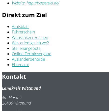
Website:
http://bensersiel.de/
Direkt zum Ziel
Amtsblatt
Führerschein
Wunschkennzeichen
Was erledige ich wo?
Stellenangebote
Online-Terminvergabe
Ausländerbehörde
Ehrenamt
Kontakt
Landkreis Wittmund
Am Markt 9
26409 Wittmund