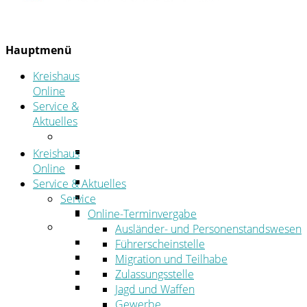
Hauptmenü
Kreishaus
Online
Service &
Aktuelles
Service
Online-Terminvergabe
Kreishaus
Was erledige ich wo?
Online
Ansprechpersonen
Service & Aktuelles
Formulare
Service
Öffnungszeiten
Online-Terminvergabe
Aktuelles
Ausländer- und Personenstandswesen
Stellenangebote
Führerscheinstelle
Azubiportal
Migration und Teilhabe
Pressemitteilungen
Zulassungsstelle
Bekanntmachungen & öffentliche
Jagd und Waffen
Zustellungen
Gewerbe