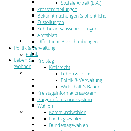
Wirtschaftsförderung
Soziale Arbeit (B.A.)
Gewerbeflächen und Unternehmen
Pressemitteilungen
Arbeitgeberservice
Bekanntmachungen & öffentliche
Mobilfunk & Breitband
Zustellungen
Straßen- und Radwegebau
Kehrbezirksausschreibungen
Landwirtschaft
Amtsblatt
Tourismus
Öffentliche Ausschreibungen
Freizeit und Urlaub im Landkreis
Politik & Verwaltung
Veranstaltungen
Politik
Leben &
Kreistag
Wohnen
Kreisrecht
Leben
Leben & Lernen
Migration
Politik & Verwaltung
Schulen, Bildung, Sport und Kultur
Wirtschaft & Bauen
Soziales
Kreistagsinformationssystem
Gesundheit
Bürgerinformationssystem
Jugend, Familie und Senioren
Wahlen
Wohnen
Kommunalwahlen
Bauen und Planen
Landtagswahlen
Abfall
Bundestagswahlen
Verkehr