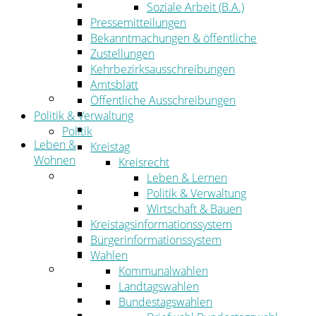
Wirtschaftsförderung
Soziale Arbeit (B.A.)
Gewerbeflächen und Unternehmen
Pressemitteilungen
Arbeitgeberservice
Bekanntmachungen & öffentliche
Mobilfunk & Breitband
Zustellungen
Straßen- und Radwegebau
Kehrbezirksausschreibungen
Landwirtschaft
Amtsblatt
Tourismus
Öffentliche Ausschreibungen
Freizeit und Urlaub im Landkreis
Politik & Verwaltung
Veranstaltungen
Politik
Leben &
Kreistag
Wohnen
Kreisrecht
Leben
Leben & Lernen
Migration
Politik & Verwaltung
Schulen, Bildung, Sport und Kultur
Wirtschaft & Bauen
Soziales
Kreistagsinformationssystem
Gesundheit
Bürgerinformationssystem
Jugend, Familie und Senioren
Wahlen
Wohnen
Kommunalwahlen
Bauen und Planen
Landtagswahlen
Abfall
Bundestagswahlen
Verkehr