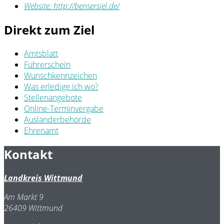
Website:
http://bensersiel.de/
Direkt zum Ziel
Amtsblatt
Führerschein
Wunschkennzeichen
Was erledige ich wo?
Stellenangebote
Online-Terminvergabe
Ausländerbehörde
Ehrenamt
Kontakt
Landkreis Wittmund
Am Markt 9
26409 Wittmund