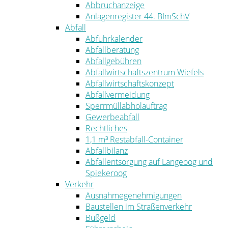
Abbruchanzeige
Anlagenregister 44. BImSchV
Abfall
Abfuhrkalender
Abfallberatung
Abfallgebühren
Abfallwirtschaftszentrum Wiefels
Abfallwirtschaftskonzept
Abfallvermeidung
Sperrmüllabholauftrag
Gewerbeabfall
Rechtliches
1,1 m³ Restabfall-Container
Abfallbilanz
Abfallentsorgung auf Langeoog und
Spiekeroog
Verkehr
Ausnahmegenehmigungen
Baustellen im Straßenverkehr
Bußgeld