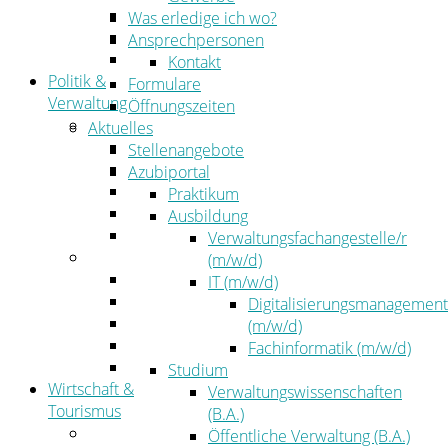
Kehrbezirksausschreibungen
Was erledige ich wo?
Amtsblatt
Ansprechpersonen
Öffentliche Ausschreibungen
Kontakt
Politik &
Formulare
Verwaltung
Öffnungszeiten
Politik
Aktuelles
Kreistag
Stellenangebote
Kreistagsinformationssystem
Azubiportal
Bürgerinformationssystem
Praktikum
Wahlen
Ausbildung
Leitbild
Verwaltungsfachangestelle/r
Verwaltung
(m/w/d)
Der Landrat
IT (m/w/d)
Gleichstellung
Digitalisierungsmanagement
Job & Karriere
(m/w/d)
Kommunalaufsicht
Fachinformatik (m/w/d)
Zahlen, Daten, Fakten
Studium
Wirtschaft &
Verwaltungswissenschaften
Tourismus
(B.A.)
Wirtschaft
Öffentliche Verwaltung (B.A.)