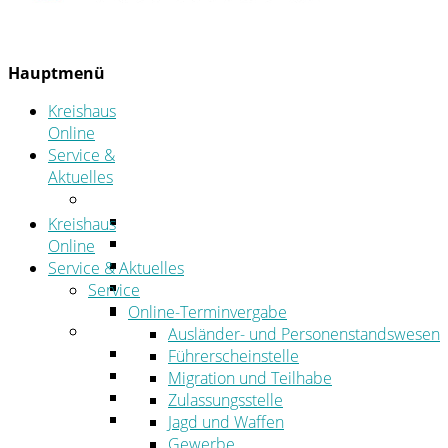
Hauptmenü
Kreishaus
Online
Service &
Aktuelles
Service
Online-Terminvergabe
Kreishaus
Was erledige ich wo?
Online
Ansprechpersonen
Service & Aktuelles
Formulare
Service
Öffnungszeiten
Online-Terminvergabe
Aktuelles
Ausländer- und Personenstandswesen
Stellenangebote
Führerscheinstelle
Azubiportal
Migration und Teilhabe
Pressemitteilungen
Zulassungsstelle
Bekanntmachungen & öffentliche
Jagd und Waffen
Zustellungen
Gewerbe