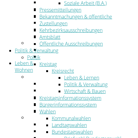
Wirtschaftsförderung
Soziale Arbeit (B.A.)
Gewerbeflächen und Unternehmen
Pressemitteilungen
Arbeitgeberservice
Bekanntmachungen & öffentliche
Mobilfunk & Breitband
Zustellungen
Straßen- und Radwegebau
Kehrbezirksausschreibungen
Landwirtschaft
Amtsblatt
Tourismus
Öffentliche Ausschreibungen
Freizeit und Urlaub im Landkreis
Politik & Verwaltung
Veranstaltungen
Politik
Leben &
Kreistag
Wohnen
Kreisrecht
Leben
Leben & Lernen
Migration
Politik & Verwaltung
Schulen, Bildung, Sport und Kultur
Wirtschaft & Bauen
Soziales
Kreistagsinformationssystem
Gesundheit
Bürgerinformationssystem
Jugend, Familie und Senioren
Wahlen
Wohnen
Kommunalwahlen
Bauen und Planen
Landtagswahlen
Abfall
Bundestagswahlen
Verkehr