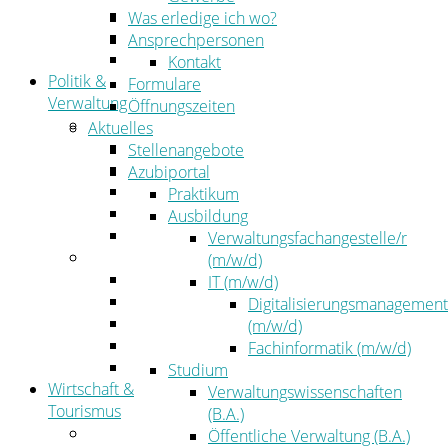
Kehrbezirksausschreibungen
Was erledige ich wo?
Amtsblatt
Ansprechpersonen
Öffentliche Ausschreibungen
Kontakt
Politik &
Formulare
Verwaltung
Öffnungszeiten
Politik
Aktuelles
Kreistag
Stellenangebote
Kreistagsinformationssystem
Azubiportal
Bürgerinformationssystem
Praktikum
Wahlen
Ausbildung
Leitbild
Verwaltungsfachangestelle/r
Verwaltung
(m/w/d)
Der Landrat
IT (m/w/d)
Gleichstellung
Digitalisierungsmanagement
Job & Karriere
(m/w/d)
Kommunalaufsicht
Fachinformatik (m/w/d)
Zahlen, Daten, Fakten
Studium
Wirtschaft &
Verwaltungswissenschaften
Tourismus
(B.A.)
Wirtschaft
Öffentliche Verwaltung (B.A.)