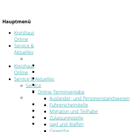
Hauptmenü
Kreishaus
Online
Service &
Aktuelles
Service
Online-Terminvergabe
Kreishaus
Was erledige ich wo?
Online
Ansprechpersonen
Service & Aktuelles
Formulare
Service
Öffnungszeiten
Online-Terminvergabe
Aktuelles
Ausländer- und Personenstandswesen
Stellenangebote
Führerscheinstelle
Azubiportal
Migration und Teilhabe
Pressemitteilungen
Zulassungsstelle
Bekanntmachungen & öffentliche
Jagd und Waffen
Zustellungen
Gewerbe