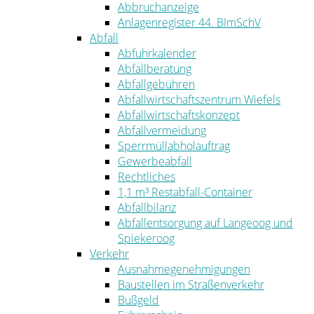
Abbruchanzeige
Anlagenregister 44. BImSchV
Abfall
Abfuhrkalender
Abfallberatung
Abfallgebühren
Abfallwirtschaftszentrum Wiefels
Abfallwirtschaftskonzept
Abfallvermeidung
Sperrmüllabholauftrag
Gewerbeabfall
Rechtliches
1,1 m³ Restabfall-Container
Abfallbilanz
Abfallentsorgung auf Langeoog und
Spiekeroog
Verkehr
Ausnahmegenehmigungen
Baustellen im Straßenverkehr
Bußgeld