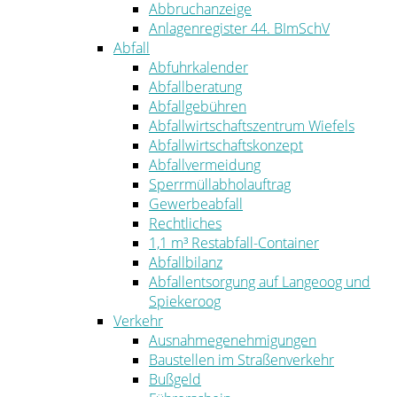
Abbruchanzeige
Anlagenregister 44. BImSchV
Abfall
Abfuhrkalender
Abfallberatung
Abfallgebühren
Abfallwirtschaftszentrum Wiefels
Abfallwirtschaftskonzept
Abfallvermeidung
Sperrmüllabholauftrag
Gewerbeabfall
Rechtliches
1,1 m³ Restabfall-Container
Abfallbilanz
Abfallentsorgung auf Langeoog und
Spiekeroog
Verkehr
Ausnahmegenehmigungen
Baustellen im Straßenverkehr
Bußgeld