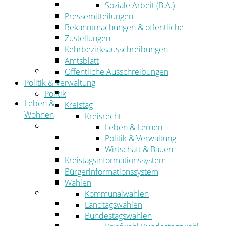
Wirtschaftsförderung
Soziale Arbeit (B.A.)
Gewerbeflächen und Unternehmen
Pressemitteilungen
Arbeitgeberservice
Bekanntmachungen & öffentliche
Mobilfunk & Breitband
Zustellungen
Straßen- und Radwegebau
Kehrbezirksausschreibungen
Landwirtschaft
Amtsblatt
Tourismus
Öffentliche Ausschreibungen
Freizeit und Urlaub im Landkreis
Politik & Verwaltung
Veranstaltungen
Politik
Leben &
Kreistag
Wohnen
Kreisrecht
Leben
Leben & Lernen
Migration
Politik & Verwaltung
Schulen, Bildung, Sport und Kultur
Wirtschaft & Bauen
Soziales
Kreistagsinformationssystem
Gesundheit
Bürgerinformationssystem
Jugend, Familie und Senioren
Wahlen
Wohnen
Kommunalwahlen
Bauen und Planen
Landtagswahlen
Abfall
Bundestagswahlen
Verkehr