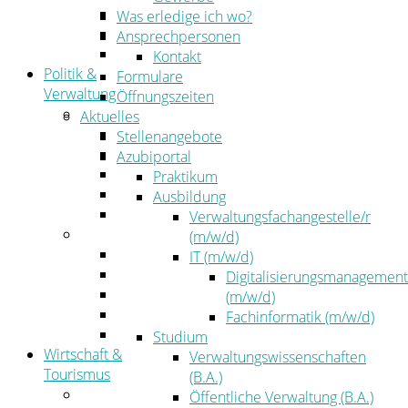
Kehrbezirksausschreibungen
Was erledige ich wo?
Amtsblatt
Ansprechpersonen
Öffentliche Ausschreibungen
Kontakt
Politik &
Formulare
Verwaltung
Öffnungszeiten
Politik
Aktuelles
Kreistag
Stellenangebote
Kreistagsinformationssystem
Azubiportal
Bürgerinformationssystem
Praktikum
Wahlen
Ausbildung
Leitbild
Verwaltungsfachangestelle/r
Verwaltung
(m/w/d)
Der Landrat
IT (m/w/d)
Gleichstellung
Digitalisierungsmanagement
Job & Karriere
(m/w/d)
Kommunalaufsicht
Fachinformatik (m/w/d)
Zahlen, Daten, Fakten
Studium
Wirtschaft &
Verwaltungswissenschaften
Tourismus
(B.A.)
Wirtschaft
Öffentliche Verwaltung (B.A.)