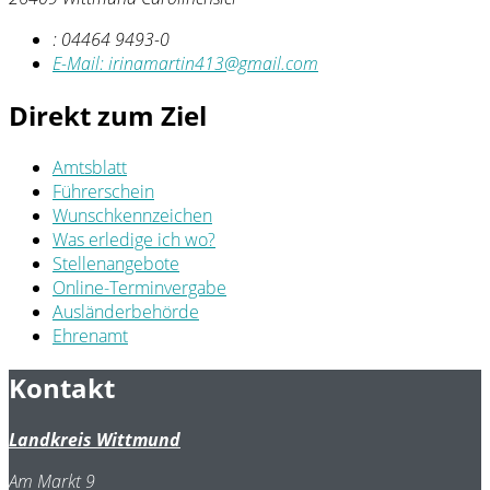
:
04464 9493-0
E-Mail:
irinamartin413@gmail.com
Direkt zum Ziel
Amtsblatt
Führerschein
Wunschkennzeichen
Was erledige ich wo?
Stellenangebote
Online-Terminvergabe
Ausländerbehörde
Ehrenamt
Kontakt
Landkreis Wittmund
Am Markt 9