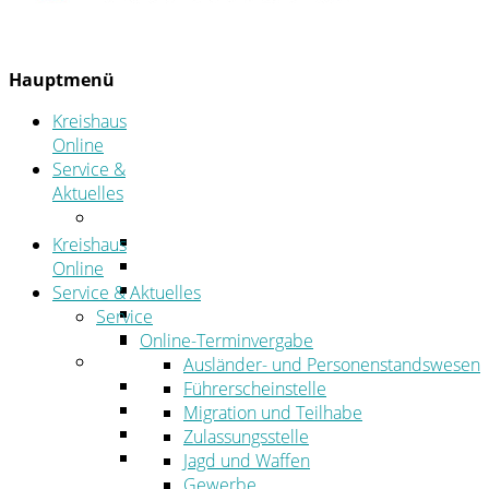
Hauptmenü
Kreishaus
Online
Service &
Aktuelles
Service
Online-Terminvergabe
Kreishaus
Was erledige ich wo?
Online
Ansprechpersonen
Service & Aktuelles
Formulare
Service
Öffnungszeiten
Online-Terminvergabe
Aktuelles
Ausländer- und Personenstandswesen
Stellenangebote
Führerscheinstelle
Azubiportal
Migration und Teilhabe
Pressemitteilungen
Zulassungsstelle
Bekanntmachungen & öffentliche
Jagd und Waffen
Zustellungen
Gewerbe