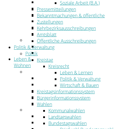
Wirtschaftsförderung
Soziale Arbeit (B.A.)
Gewerbeflächen und Unternehmen
Pressemitteilungen
Arbeitgeberservice
Bekanntmachungen & öffentliche
Mobilfunk & Breitband
Zustellungen
Straßen- und Radwegebau
Kehrbezirksausschreibungen
Landwirtschaft
Amtsblatt
Tourismus
Öffentliche Ausschreibungen
Freizeit und Urlaub im Landkreis
Politik & Verwaltung
Veranstaltungen
Politik
Leben &
Kreistag
Wohnen
Kreisrecht
Leben
Leben & Lernen
Migration
Politik & Verwaltung
Schulen, Bildung, Sport und Kultur
Wirtschaft & Bauen
Soziales
Kreistagsinformationssystem
Gesundheit
Bürgerinformationssystem
Jugend, Familie und Senioren
Wahlen
Wohnen
Kommunalwahlen
Bauen und Planen
Landtagswahlen
Abfall
Bundestagswahlen
Verkehr