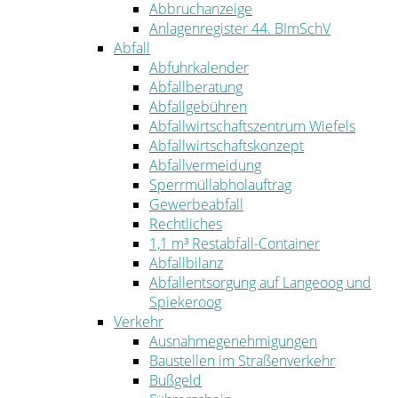
Abbruchanzeige
Anlagenregister 44. BImSchV
Abfall
Abfuhrkalender
Abfallberatung
Abfallgebühren
Abfallwirtschaftszentrum Wiefels
Abfallwirtschaftskonzept
Abfallvermeidung
Sperrmüllabholauftrag
Gewerbeabfall
Rechtliches
1,1 m³ Restabfall-Container
Abfallbilanz
Abfallentsorgung auf Langeoog und
Spiekeroog
Verkehr
Ausnahmegenehmigungen
Baustellen im Straßenverkehr
Bußgeld