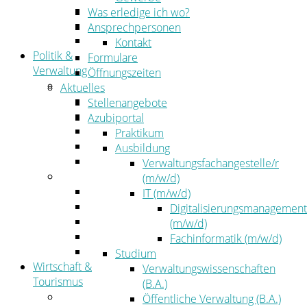
Kehrbezirksausschreibungen
Was erledige ich wo?
Amtsblatt
Ansprechpersonen
Öffentliche Ausschreibungen
Kontakt
Politik &
Formulare
Verwaltung
Öffnungszeiten
Politik
Aktuelles
Kreistag
Stellenangebote
Kreistagsinformationssystem
Azubiportal
Bürgerinformationssystem
Praktikum
Wahlen
Ausbildung
Leitbild
Verwaltungsfachangestelle/r
Verwaltung
(m/w/d)
Der Landrat
IT (m/w/d)
Gleichstellung
Digitalisierungsmanagement
Job & Karriere
(m/w/d)
Kommunalaufsicht
Fachinformatik (m/w/d)
Zahlen, Daten, Fakten
Studium
Wirtschaft &
Verwaltungswissenschaften
Tourismus
(B.A.)
Wirtschaft
Öffentliche Verwaltung (B.A.)