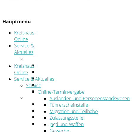
Hauptmenü
Kreishaus
Online
Service &
Aktuelles
Service
Online-Terminvergabe
Kreishaus
Was erledige ich wo?
Online
Ansprechpersonen
Service & Aktuelles
Formulare
Service
Öffnungszeiten
Online-Terminvergabe
Aktuelles
Ausländer- und Personenstandswesen
Stellenangebote
Führerscheinstelle
Azubiportal
Migration und Teilhabe
Pressemitteilungen
Zulassungsstelle
Bekanntmachungen & öffentliche
Jagd und Waffen
Zustellungen
Gewerbe