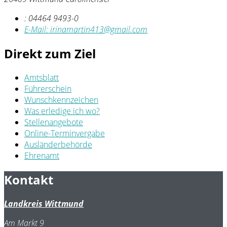
:
04464 9493-0
E-Mail:
irinamartin413@gmail.com
Direkt zum Ziel
Amtsblatt
Führerschein
Wunschkennzeichen
Was erledige ich wo?
Stellenangebote
Online-Terminvergabe
Ausländerbehörde
Ehrenamt
Kontakt
Landkreis Wittmund
Am Markt 9