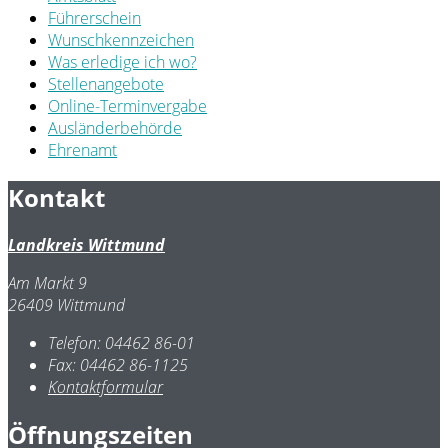
Führerschein
Wunschkennzeichen
Was erledige ich wo?
Stellenangebote
Online-Terminvergabe
Ausländerbehörde
Ehrenamt
Kontakt
Landkreis Wittmund
Am Markt 9
26409 Wittmund
Telefon:
04462 86-01
Fax:
04462 86-1125
Kontaktformular
Öffnungszeiten