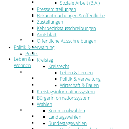
Wirtschaftsförderung
Soziale Arbeit (B.A.)
Gewerbeflächen und Unternehmen
Pressemitteilungen
Arbeitgeberservice
Bekanntmachungen & öffentliche
Mobilfunk & Breitband
Zustellungen
Straßen- und Radwegebau
Kehrbezirksausschreibungen
Landwirtschaft
Amtsblatt
Tourismus
Öffentliche Ausschreibungen
Freizeit und Urlaub im Landkreis
Politik & Verwaltung
Veranstaltungen
Politik
Leben &
Kreistag
Wohnen
Kreisrecht
Leben
Leben & Lernen
Migration
Politik & Verwaltung
Schulen, Bildung, Sport und Kultur
Wirtschaft & Bauen
Soziales
Kreistagsinformationssystem
Gesundheit
Bürgerinformationssystem
Jugend, Familie und Senioren
Wahlen
Wohnen
Kommunalwahlen
Bauen und Planen
Landtagswahlen
Abfall
Bundestagswahlen
Verkehr