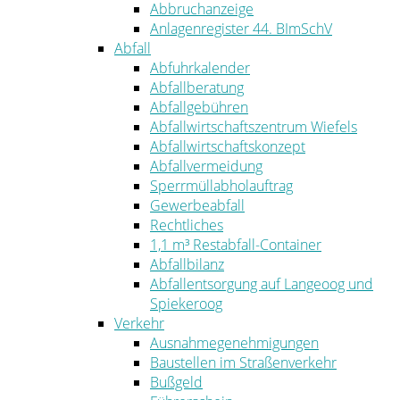
Abbruchanzeige
Anlagenregister 44. BImSchV
Abfall
Abfuhrkalender
Abfallberatung
Abfallgebühren
Abfallwirtschaftszentrum Wiefels
Abfallwirtschaftskonzept
Abfallvermeidung
Sperrmüllabholauftrag
Gewerbeabfall
Rechtliches
1,1 m³ Restabfall-Container
Abfallbilanz
Abfallentsorgung auf Langeoog und
Spiekeroog
Verkehr
Ausnahmegenehmigungen
Baustellen im Straßenverkehr
Bußgeld