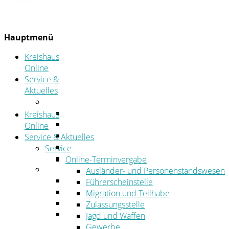
Hauptmenü
Kreishaus
Online
Service &
Aktuelles
Service
Online-Terminvergabe
Kreishaus
Was erledige ich wo?
Online
Ansprechpersonen
Service & Aktuelles
Formulare
Service
Öffnungszeiten
Online-Terminvergabe
Aktuelles
Ausländer- und Personenstandswesen
Stellenangebote
Führerscheinstelle
Azubiportal
Migration und Teilhabe
Pressemitteilungen
Zulassungsstelle
Bekanntmachungen & öffentliche
Jagd und Waffen
Zustellungen
Gewerbe