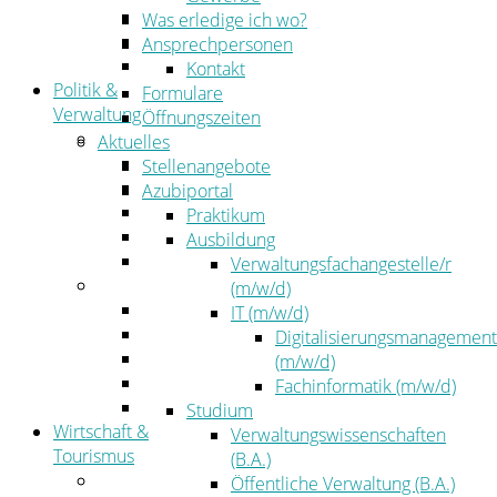
Kehrbezirksausschreibungen
Was erledige ich wo?
Amtsblatt
Ansprechpersonen
Öffentliche Ausschreibungen
Kontakt
Politik &
Formulare
Verwaltung
Öffnungszeiten
Politik
Aktuelles
Kreistag
Stellenangebote
Kreistagsinformationssystem
Azubiportal
Bürgerinformationssystem
Praktikum
Wahlen
Ausbildung
Leitbild
Verwaltungsfachangestelle/r
Verwaltung
(m/w/d)
Der Landrat
IT (m/w/d)
Gleichstellung
Digitalisierungsmanagement
Job & Karriere
(m/w/d)
Kommunalaufsicht
Fachinformatik (m/w/d)
Zahlen, Daten, Fakten
Studium
Wirtschaft &
Verwaltungswissenschaften
Tourismus
(B.A.)
Wirtschaft
Öffentliche Verwaltung (B.A.)