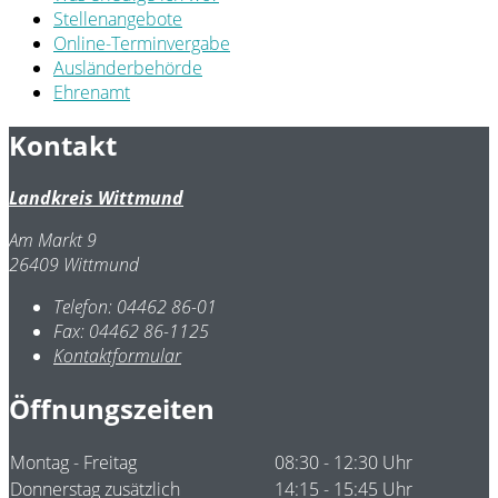
Stellenangebote
Online-Terminvergabe
Ausländerbehörde
Ehrenamt
Kontakt
Landkreis Wittmund
Am Markt 9
26409 Wittmund
Telefon:
04462 86-01
Fax:
04462 86-1125
Kontaktformular
Öffnungszeiten
Montag - Freitag
08:30 - 12:30 Uhr
Donnerstag zusätzlich
14:15 - 15:45 Uhr