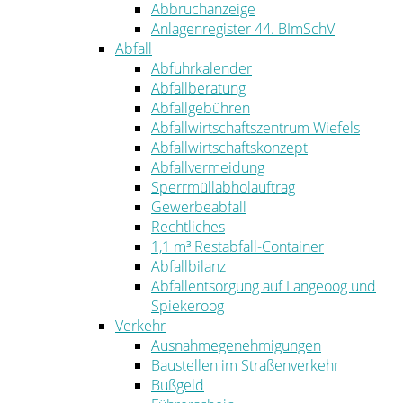
Abbruchanzeige
Anlagenregister 44. BImSchV
Abfall
Abfuhrkalender
Abfallberatung
Abfallgebühren
Abfallwirtschaftszentrum Wiefels
Abfallwirtschaftskonzept
Abfallvermeidung
Sperrmüllabholauftrag
Gewerbeabfall
Rechtliches
1,1 m³ Restabfall-Container
Abfallbilanz
Abfallentsorgung auf Langeoog und
Spiekeroog
Verkehr
Ausnahmegenehmigungen
Baustellen im Straßenverkehr
Bußgeld