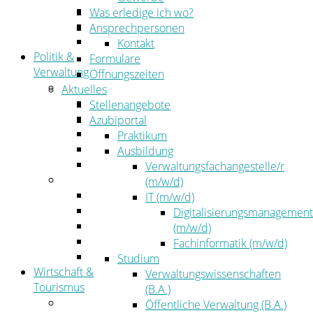
Kehrbezirksausschreibungen
Was erledige ich wo?
Amtsblatt
Ansprechpersonen
Öffentliche Ausschreibungen
Kontakt
Politik &
Formulare
Verwaltung
Öffnungszeiten
Politik
Aktuelles
Kreistag
Stellenangebote
Kreistagsinformationssystem
Azubiportal
Bürgerinformationssystem
Praktikum
Wahlen
Ausbildung
Leitbild
Verwaltungsfachangestelle/r
Verwaltung
(m/w/d)
Der Landrat
IT (m/w/d)
Gleichstellung
Digitalisierungsmanagement
Job & Karriere
(m/w/d)
Kommunalaufsicht
Fachinformatik (m/w/d)
Zahlen, Daten, Fakten
Studium
Wirtschaft &
Verwaltungswissenschaften
Tourismus
(B.A.)
Wirtschaft
Öffentliche Verwaltung (B.A.)