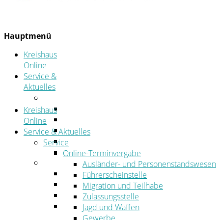
Hauptmenü
Kreishaus
Online
Service &
Aktuelles
Service
Online-Terminvergabe
Kreishaus
Was erledige ich wo?
Online
Ansprechpersonen
Service & Aktuelles
Formulare
Service
Öffnungszeiten
Online-Terminvergabe
Aktuelles
Ausländer- und Personenstandswesen
Stellenangebote
Führerscheinstelle
Azubiportal
Migration und Teilhabe
Pressemitteilungen
Zulassungsstelle
Bekanntmachungen & öffentliche
Jagd und Waffen
Zustellungen
Gewerbe