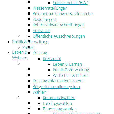
Wirtschaftsförderung
Soziale Arbeit (B.A.)
Gewerbeflächen und Unternehmen
Pressemitteilungen
Arbeitgeberservice
Bekanntmachungen & öffentliche
Mobilfunk & Breitband
Zustellungen
Straßen- und Radwegebau
Kehrbezirksausschreibungen
Landwirtschaft
Amtsblatt
Tourismus
Öffentliche Ausschreibungen
Freizeit und Urlaub im Landkreis
Politik & Verwaltung
Veranstaltungen
Politik
Leben &
Kreistag
Wohnen
Kreisrecht
Leben
Leben & Lernen
Migration
Politik & Verwaltung
Schulen, Bildung, Sport und Kultur
Wirtschaft & Bauen
Soziales
Kreistagsinformationssystem
Gesundheit
Bürgerinformationssystem
Jugend, Familie und Senioren
Wahlen
Wohnen
Kommunalwahlen
Bauen und Planen
Landtagswahlen
Abfall
Bundestagswahlen
Verkehr