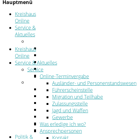
Hauptmenü
Kreishaus
Online
Service &
Aktuelles
Service
Online-Terminvergabe
Kreishaus
Was erledige ich wo?
Online
Ansprechpersonen
Service & Aktuelles
Formulare
Service
Öffnungszeiten
Online-Terminvergabe
Aktuelles
Ausländer- und Personenstandswesen
Stellenangebote
Führerscheinstelle
Azubiportal
Migration und Teilhabe
Pressemitteilungen
Zulassungsstelle
Bekanntmachungen & öffentliche Zustellung
Jagd und Waffen
Kehrbezirksausschreibungen
Gewerbe
Amtsblatt
Was erledige ich wo?
Öffentliche Ausschreibungen
Ansprechpersonen
Politik &
Kontakt