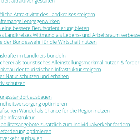
rbeit attraktiver gestalten
ftliche Attraktivität des Landkreises steigern
räftemangel entgegenwirken
en eine bessere Berufsorientierung bieten
 des Landkreises Wittmund als Lebens- und Arbeitsraum verbess
ale der Bundeswehr für die Wirtschaft nutzen
muskräfte im Landkreis bündeln
ischerei als touristisches Alleinstellungsmerkmal nutzen & förde
sniveau der touristischen Infrastruktur steigern
t der Natur schützen und erhalten
tiv schützen
ldungsstandort ausbauen
sundheitsversorgung optimieren
rafischen Wandel als Chance für die Region nutzen
le Infrastruktur
 Mobilitätsangebote zusätzlich zum Individualverkehr fördern
rbeförderung optimieren
nenverkehr ausbauen