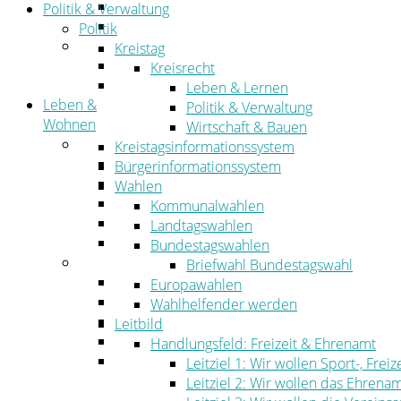
Straßen- und Radwegebau
Politik & Verwaltung
Landwirtschaft
Politik
Tourismus
Kreistag
Freizeit und Urlaub im Landkreis
Kreisrecht
Veranstaltungen
Leben & Lernen
Leben &
Politik & Verwaltung
Wohnen
Wirtschaft & Bauen
Leben
Kreistagsinformationssystem
Migration
Bürgerinformationssystem
Schulen, Bildung, Sport und Kultur
Wahlen
Soziales
Kommunalwahlen
Gesundheit
Landtagswahlen
Jugend, Familie und Senioren
Bundestagswahlen
Wohnen
Briefwahl Bundestagswahl
Bauen und Planen
Europawahlen
Abfall
Wahlhelfender werden
Verkehr
Leitbild
Umwelt
Handlungsfeld: Freizeit & Ehrenamt
Ordnung
Leitziel 1: Wir wollen Sport-, Fr
Leitziel 2: Wir wollen das Ehrena