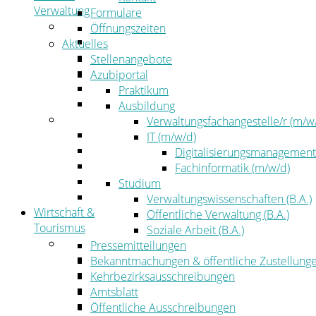
Verwaltung
Formulare
Politik
Öffnungszeiten
Kreistag
Aktuelles
Kreistagsinformationssystem
Stellenangebote
Bürgerinformationssystem
Azubiportal
Wahlen
Praktikum
Leitbild
Ausbildung
Verwaltung
Verwaltungsfachangestelle/r (m/w
Der Landrat
IT (m/w/d)
Gleichstellung
Digitalisierungsmanagement
Job & Karriere
Fachinformatik (m/w/d)
Kommunalaufsicht
Studium
Zahlen, Daten, Fakten
Verwaltungswissenschaften (B.A.)
Wirtschaft &
Öffentliche Verwaltung (B.A.)
Tourismus
Soziale Arbeit (B.A.)
Wirtschaft
Pressemitteilungen
Wirtschaftsförderung
Bekanntmachungen & öffentliche Zustellung
Gewerbeflächen und Unternehmen
Kehrbezirksausschreibungen
Arbeitgeberservice
Amtsblatt
Mobilfunk & Breitband
Öffentliche Ausschreibungen