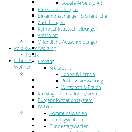
Wirtschaftsförderung
Soziale Arbeit (B.A.)
Gewerbeflächen und Unternehmen
Pressemitteilungen
Arbeitgeberservice
Bekanntmachungen & öffentliche
Mobilfunk & Breitband
Zustellungen
Straßen- und Radwegebau
Kehrbezirksausschreibungen
Landwirtschaft
Amtsblatt
Tourismus
Öffentliche Ausschreibungen
Freizeit und Urlaub im Landkreis
Politik & Verwaltung
Veranstaltungen
Politik
Leben &
Kreistag
Wohnen
Kreisrecht
Leben
Leben & Lernen
Migration
Politik & Verwaltung
Schulen, Bildung, Sport und Kultur
Wirtschaft & Bauen
Soziales
Kreistagsinformationssystem
Gesundheit
Bürgerinformationssystem
Jugend, Familie und Senioren
Wahlen
Wohnen
Kommunalwahlen
Bauen und Planen
Landtagswahlen
Abfall
Bundestagswahlen
Verkehr