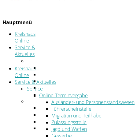
Hauptmenü
Kreishaus
Online
Service &
Aktuelles
Service
Online-Terminvergabe
Kreishaus
Was erledige ich wo?
Online
Ansprechpersonen
Service & Aktuelles
Formulare
Service
Öffnungszeiten
Online-Terminvergabe
Aktuelles
Ausländer- und Personenstandswesen
Stellenangebote
Führerscheinstelle
Azubiportal
Migration und Teilhabe
Pressemitteilungen
Zulassungsstelle
Bekanntmachungen & öffentliche
Jagd und Waffen
Zustellungen
Gewerbe