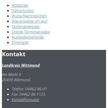
Amtsblatt
Führerschein
Wunschkennzeichen
Was erledige ich wo?
Stellenangebote
Online-Terminvergabe
Ausländerbehörde
Ehrenamt
Kontakt
Landkreis Wittmund
Am Markt 9
26409 Wittmund
Telefon:
04462 86-01
Fax:
04462 86-1125
Kontaktformular