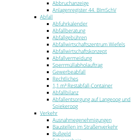
Abbruchanzeige
Anlagenregister 44. BImSchV
Abfall
Abfuhrkalender
Abfallberatung
Abfallgebühren
Abfallwirtschaftszentrum Wiefels
Abfallwirtschaftskonzept
Abfallvermeidung
Sperrmüllabholauftrag
Gewerbeabfall
Rechtliches
1,1 m³ Restabfall-Container
Abfallbilanz
Abfallentsorgung auf Langeoog und
Spiekeroog
Verkehr
Ausnahmegenehmigungen
Baustellen im Straßenverkehr
Bußgeld