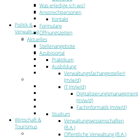
Kehrbezirksausschreibungen
Was erledige ich wo?
Amtsblatt
Ansprechpersonen
Öffentliche Ausschreibungen
Kontakt
Politik &
Formulare
Verwaltung
Öffnungszeiten
Politik
Aktuelles
Kreistag
Stellenangebote
Kreistagsinformationssystem
Azubiportal
Bürgerinformationssystem
Praktikum
Wahlen
Ausbildung
Leitbild
Verwaltungsfachangestelle/r
Verwaltung
(m/w/d)
Der Landrat
IT (m/w/d)
Gleichstellung
Digitalisierungsmanagement
Job & Karriere
(m/w/d)
Kommunalaufsicht
Fachinformatik (m/w/d)
Zahlen, Daten, Fakten
Studium
Wirtschaft &
Verwaltungswissenschaften
Tourismus
(B.A.)
Wirtschaft
Öffentliche Verwaltung (B.A.)