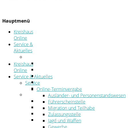
Hauptmenü
Kreishaus
Online
Service &
Aktuelles
Service
Online-Terminvergabe
Kreishaus
Was erledige ich wo?
Online
Ansprechpersonen
Service & Aktuelles
Formulare
Service
Öffnungszeiten
Online-Terminvergabe
Aktuelles
Ausländer- und Personenstandswesen
Stellenangebote
Führerscheinstelle
Azubiportal
Migration und Teilhabe
Pressemitteilungen
Zulassungsstelle
Bekanntmachungen & öffentliche
Jagd und Waffen
Zustellungen
Gewerbe