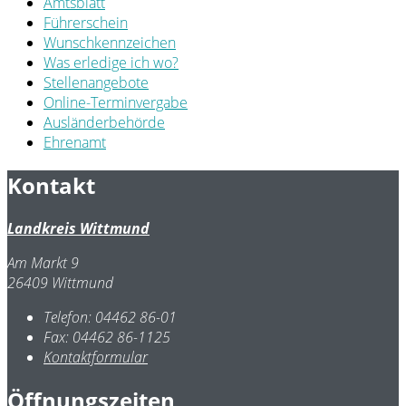
Amtsblatt
Führerschein
Wunschkennzeichen
Was erledige ich wo?
Stellenangebote
Online-Terminvergabe
Ausländerbehörde
Ehrenamt
Kontakt
Landkreis Wittmund
Am Markt 9
26409 Wittmund
Telefon:
04462 86-01
Fax:
04462 86-1125
Kontaktformular
Öffnungszeiten