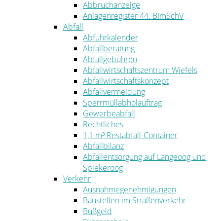
Abbruchanzeige
Anlagenregister 44. BImSchV
Abfall
Abfuhrkalender
Abfallberatung
Abfallgebühren
Abfallwirtschaftszentrum Wiefels
Abfallwirtschaftskonzept
Abfallvermeidung
Sperrmüllabholauftrag
Gewerbeabfall
Rechtliches
1,1 m³ Restabfall-Container
Abfallbilanz
Abfallentsorgung auf Langeoog und
Spiekeroog
Verkehr
Ausnahmegenehmigungen
Baustellen im Straßenverkehr
Bußgeld