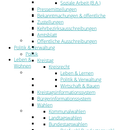
Wirtschaftsförderung
Soziale Arbeit (B.A.)
Gewerbeflächen und Unternehmen
Pressemitteilungen
Arbeitgeberservice
Bekanntmachungen & öffentliche
Mobilfunk & Breitband
Zustellungen
Straßen- und Radwegebau
Kehrbezirksausschreibungen
Landwirtschaft
Amtsblatt
Tourismus
Öffentliche Ausschreibungen
Freizeit und Urlaub im Landkreis
Politik & Verwaltung
Veranstaltungen
Politik
Leben &
Kreistag
Wohnen
Kreisrecht
Leben
Leben & Lernen
Migration
Politik & Verwaltung
Schulen, Bildung, Sport und Kultur
Wirtschaft & Bauen
Soziales
Kreistagsinformationssystem
Gesundheit
Bürgerinformationssystem
Jugend, Familie und Senioren
Wahlen
Wohnen
Kommunalwahlen
Bauen und Planen
Landtagswahlen
Abfall
Bundestagswahlen
Verkehr