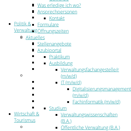
Kehrbezirksausschreibungen
Was erledige ich wo?
Amtsblatt
Ansprechpersonen
Öffentliche Ausschreibungen
Kontakt
Politik &
Formulare
Verwaltung
Öffnungszeiten
Politik
Aktuelles
Kreistag
Stellenangebote
Kreistagsinformationssystem
Azubiportal
Bürgerinformationssystem
Praktikum
Wahlen
Ausbildung
Leitbild
Verwaltungsfachangestelle/r
Verwaltung
(m/w/d)
Der Landrat
IT (m/w/d)
Gleichstellung
Digitalisierungsmanagement
Job & Karriere
(m/w/d)
Kommunalaufsicht
Fachinformatik (m/w/d)
Zahlen, Daten, Fakten
Studium
Wirtschaft &
Verwaltungswissenschaften
Tourismus
(B.A.)
Wirtschaft
Öffentliche Verwaltung (B.A.)