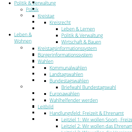
Straßen- und Radwegebau
Politik & Verwaltung
Landwirtschaft
Politik
Tourismus
Kreistag
Freizeit und Urlaub im Landkreis
Kreisrecht
Veranstaltungen
Leben & Lernen
Leben &
Politik & Verwaltung
Wohnen
Wirtschaft & Bauen
Leben
Kreistagsinformationssystem
Migration
Bürgerinformationssystem
Schulen, Bildung, Sport und Kultur
Wahlen
Soziales
Kommunalwahlen
Gesundheit
Landtagswahlen
Jugend, Familie und Senioren
Bundestagswahlen
Wohnen
Briefwahl Bundestagswahl
Bauen und Planen
Europawahlen
Abfall
Wahlhelfender werden
Verkehr
Leitbild
Umwelt
Handlungsfeld: Freizeit & Ehrenamt
Ordnung
Leitziel 1: Wir wollen Sport-, Fr
Leitziel 2: Wir wollen das Ehrena