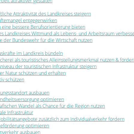
rbeit attraktiver gestalten
ftliche Attraktivität des Landkreises steigern
räftemangel entgegenwirken
en eine bessere Berufsorientierung bieten
 des Landkreises Wittmund als Lebens- und Arbeitsraum verbess
ale der Bundeswehr für die Wirtschaft nutzen
muskräfte im Landkreis bündeln
ischerei als touristisches Alleinstellungsmerkmal nutzen & förde
sniveau der touristischen Infrastruktur steigern
t der Natur schützen und erhalten
tiv schützen
ldungsstandort ausbauen
sundheitsversorgung optimieren
rafischen Wandel als Chance für die Region nutzen
le Infrastruktur
 Mobilitätsangebote zusätzlich zum Individualverkehr fördern
rbeförderung optimieren
nenverkehr ausbauen