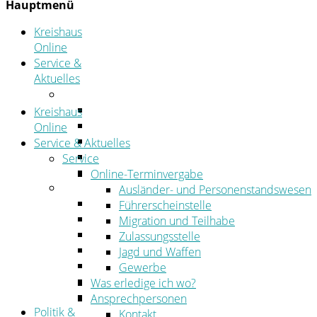
Hauptmenü
Kreishaus
Online
Service &
Aktuelles
Service
Online-Terminvergabe
Kreishaus
Was erledige ich wo?
Online
Ansprechpersonen
Service & Aktuelles
Formulare
Service
Öffnungszeiten
Online-Terminvergabe
Aktuelles
Ausländer- und Personenstandswesen
Stellenangebote
Führerscheinstelle
Azubiportal
Migration und Teilhabe
Pressemitteilungen
Zulassungsstelle
Bekanntmachungen & öffentliche Zustellung
Jagd und Waffen
Kehrbezirksausschreibungen
Gewerbe
Amtsblatt
Was erledige ich wo?
Öffentliche Ausschreibungen
Ansprechpersonen
Politik &
Kontakt