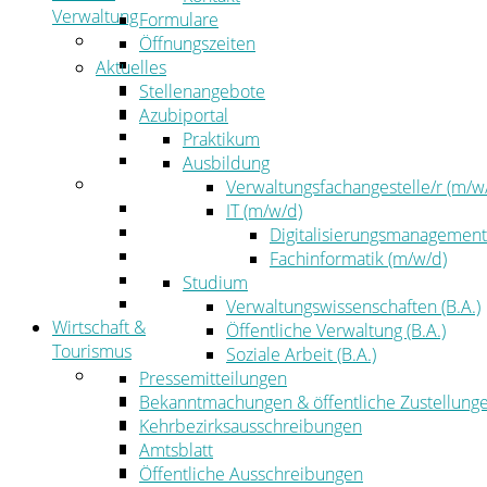
Verwaltung
Formulare
Politik
Öffnungszeiten
Kreistag
Aktuelles
Kreistagsinformationssystem
Stellenangebote
Bürgerinformationssystem
Azubiportal
Wahlen
Praktikum
Leitbild
Ausbildung
Verwaltung
Verwaltungsfachangestelle/r (m/w
Der Landrat
IT (m/w/d)
Gleichstellung
Digitalisierungsmanagement
Job & Karriere
Fachinformatik (m/w/d)
Kommunalaufsicht
Studium
Zahlen, Daten, Fakten
Verwaltungswissenschaften (B.A.)
Wirtschaft &
Öffentliche Verwaltung (B.A.)
Tourismus
Soziale Arbeit (B.A.)
Wirtschaft
Pressemitteilungen
Wirtschaftsförderung
Bekanntmachungen & öffentliche Zustellung
Gewerbeflächen und Unternehmen
Kehrbezirksausschreibungen
Arbeitgeberservice
Amtsblatt
Mobilfunk & Breitband
Öffentliche Ausschreibungen