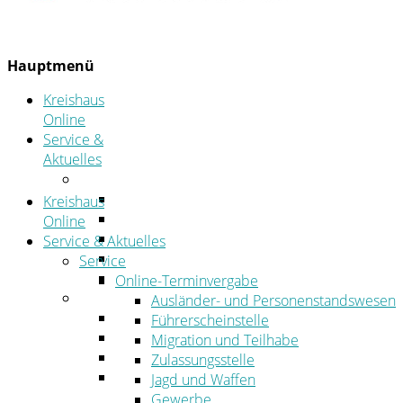
Hauptmenü
Kreishaus
Online
Service &
Aktuelles
Service
Online-Terminvergabe
Kreishaus
Was erledige ich wo?
Online
Ansprechpersonen
Service & Aktuelles
Formulare
Service
Öffnungszeiten
Online-Terminvergabe
Aktuelles
Ausländer- und Personenstandswesen
Stellenangebote
Führerscheinstelle
Azubiportal
Migration und Teilhabe
Pressemitteilungen
Zulassungsstelle
Bekanntmachungen & öffentliche
Jagd und Waffen
Zustellungen
Gewerbe