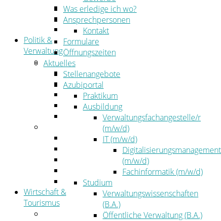
Kehrbezirksausschreibungen
Was erledige ich wo?
Amtsblatt
Ansprechpersonen
Öffentliche Ausschreibungen
Kontakt
Politik &
Formulare
Verwaltung
Öffnungszeiten
Politik
Aktuelles
Kreistag
Stellenangebote
Kreistagsinformationssystem
Azubiportal
Bürgerinformationssystem
Praktikum
Wahlen
Ausbildung
Leitbild
Verwaltungsfachangestelle/r
Verwaltung
(m/w/d)
Der Landrat
IT (m/w/d)
Gleichstellung
Digitalisierungsmanagement
Job & Karriere
(m/w/d)
Kommunalaufsicht
Fachinformatik (m/w/d)
Zahlen, Daten, Fakten
Studium
Wirtschaft &
Verwaltungswissenschaften
Tourismus
(B.A.)
Wirtschaft
Öffentliche Verwaltung (B.A.)