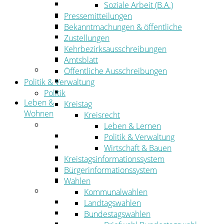
Wirtschaftsförderung
Soziale Arbeit (B.A.)
Gewerbeflächen und Unternehmen
Pressemitteilungen
Arbeitgeberservice
Bekanntmachungen & öffentliche
Mobilfunk & Breitband
Zustellungen
Straßen- und Radwegebau
Kehrbezirksausschreibungen
Landwirtschaft
Amtsblatt
Tourismus
Öffentliche Ausschreibungen
Freizeit und Urlaub im Landkreis
Politik & Verwaltung
Veranstaltungen
Politik
Leben &
Kreistag
Wohnen
Kreisrecht
Leben
Leben & Lernen
Migration
Politik & Verwaltung
Schulen, Bildung, Sport und Kultur
Wirtschaft & Bauen
Soziales
Kreistagsinformationssystem
Gesundheit
Bürgerinformationssystem
Jugend, Familie und Senioren
Wahlen
Wohnen
Kommunalwahlen
Bauen und Planen
Landtagswahlen
Abfall
Bundestagswahlen
Verkehr