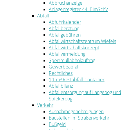
Abbruchanzeige
Anlagenregister 44. BImSchV
Abfall
Abfuhrkalender
Abfallberatung
Abfallgebühren
Abfallwirtschaftszentrum Wiefels
Abfallwirtschaftskonzept
Abfallvermeidung
Sperrmüllabholauftrag
Gewerbeabfall
Rechtliches
1,1 m³ Restabfall-Container
Abfallbilanz
Abfallentsorgung auf Langeoog und
Spiekeroog
Verkehr
Ausnahmegenehmigungen
Baustellen im Straßenverkehr
Bußgeld