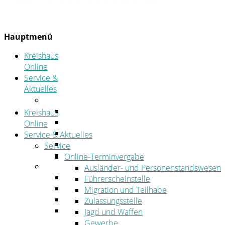
Hauptmenü
Kreishaus
Online
Service &
Aktuelles
Service
Online-Terminvergabe
Kreishaus
Was erledige ich wo?
Online
Ansprechpersonen
Service & Aktuelles
Formulare
Service
Öffnungszeiten
Online-Terminvergabe
Aktuelles
Ausländer- und Personenstandswesen
Stellenangebote
Führerscheinstelle
Azubiportal
Migration und Teilhabe
Pressemitteilungen
Zulassungsstelle
Bekanntmachungen & öffentliche
Jagd und Waffen
Zustellungen
Gewerbe