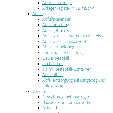
Abbruchanzeige
Anlagenregister 44. BImSchV
Abfall
Abfuhrkalender
Abfallberatung
Abfallgebühren
Abfallwirtschaftszentrum Wiefels
Abfallwirtschaftskonzept
Abfallvermeidung
Sperrmüllabholauftrag
Gewerbeabfall
Rechtliches
1,1 m³ Restabfall-Container
Abfallbilanz
Abfallentsorgung auf Langeoog und
Spiekeroog
Verkehr
Ausnahmegenehmigungen
Baustellen im Straßenverkehr
Bußgeld