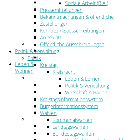
Wirtschaftsförderung
Soziale Arbeit (B.A.)
Gewerbeflächen und Unternehmen
Pressemitteilungen
Arbeitgeberservice
Bekanntmachungen & öffentliche
Mobilfunk & Breitband
Zustellungen
Straßen- und Radwegebau
Kehrbezirksausschreibungen
Landwirtschaft
Amtsblatt
Tourismus
Öffentliche Ausschreibungen
Freizeit und Urlaub im Landkreis
Politik & Verwaltung
Veranstaltungen
Politik
Leben &
Kreistag
Wohnen
Kreisrecht
Leben
Leben & Lernen
Migration
Politik & Verwaltung
Schulen, Bildung, Sport und Kultur
Wirtschaft & Bauen
Soziales
Kreistagsinformationssystem
Gesundheit
Bürgerinformationssystem
Jugend, Familie und Senioren
Wahlen
Wohnen
Kommunalwahlen
Bauen und Planen
Landtagswahlen
Abfall
Bundestagswahlen
Verkehr