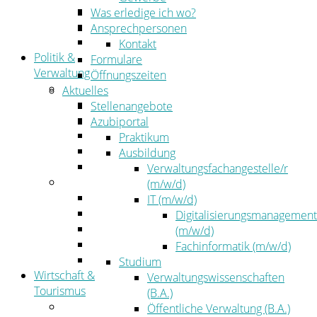
Kehrbezirksausschreibungen
Was erledige ich wo?
Amtsblatt
Ansprechpersonen
Öffentliche Ausschreibungen
Kontakt
Politik &
Formulare
Verwaltung
Öffnungszeiten
Politik
Aktuelles
Kreistag
Stellenangebote
Kreistagsinformationssystem
Azubiportal
Bürgerinformationssystem
Praktikum
Wahlen
Ausbildung
Leitbild
Verwaltungsfachangestelle/r
Verwaltung
(m/w/d)
Der Landrat
IT (m/w/d)
Gleichstellung
Digitalisierungsmanagement
Job & Karriere
(m/w/d)
Kommunalaufsicht
Fachinformatik (m/w/d)
Zahlen, Daten, Fakten
Studium
Wirtschaft &
Verwaltungswissenschaften
Tourismus
(B.A.)
Wirtschaft
Öffentliche Verwaltung (B.A.)