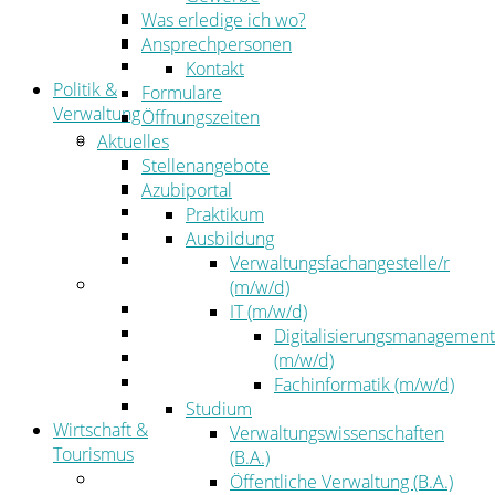
Kehrbezirksausschreibungen
Was erledige ich wo?
Amtsblatt
Ansprechpersonen
Öffentliche Ausschreibungen
Kontakt
Politik &
Formulare
Verwaltung
Öffnungszeiten
Politik
Aktuelles
Kreistag
Stellenangebote
Kreistagsinformationssystem
Azubiportal
Bürgerinformationssystem
Praktikum
Wahlen
Ausbildung
Leitbild
Verwaltungsfachangestelle/r
Verwaltung
(m/w/d)
Der Landrat
IT (m/w/d)
Gleichstellung
Digitalisierungsmanagement
Job & Karriere
(m/w/d)
Kommunalaufsicht
Fachinformatik (m/w/d)
Zahlen, Daten, Fakten
Studium
Wirtschaft &
Verwaltungswissenschaften
Tourismus
(B.A.)
Wirtschaft
Öffentliche Verwaltung (B.A.)