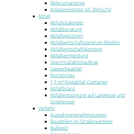
Abbruchanzeige
Anlagenregister 44. BImSchV
Abfall
Abfuhrkalender
Abfallberatung
Abfallgebühren
Abfallwirtschaftszentrum Wiefels
Abfallwirtschaftskonzept
Abfallvermeidung
Sperrmüllabholauftrag
Gewerbeabfall
Rechtliches
1,1 m³ Restabfall-Container
Abfallbilanz
Abfallentsorgung auf Langeoog und
Spiekeroog
Verkehr
Ausnahmegenehmigungen
Baustellen im Straßenverkehr
Bußgeld