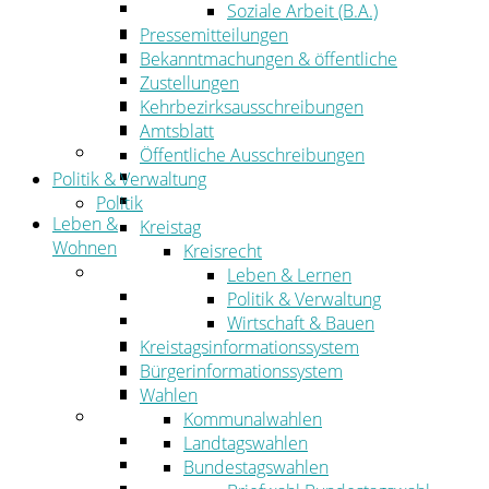
Wirtschaftsförderung
Soziale Arbeit (B.A.)
Gewerbeflächen und Unternehmen
Pressemitteilungen
Arbeitgeberservice
Bekanntmachungen & öffentliche
Mobilfunk & Breitband
Zustellungen
Straßen- und Radwegebau
Kehrbezirksausschreibungen
Landwirtschaft
Amtsblatt
Tourismus
Öffentliche Ausschreibungen
Freizeit und Urlaub im Landkreis
Politik & Verwaltung
Veranstaltungen
Politik
Leben &
Kreistag
Wohnen
Kreisrecht
Leben
Leben & Lernen
Migration
Politik & Verwaltung
Schulen, Bildung, Sport und Kultur
Wirtschaft & Bauen
Soziales
Kreistagsinformationssystem
Gesundheit
Bürgerinformationssystem
Jugend, Familie und Senioren
Wahlen
Wohnen
Kommunalwahlen
Bauen und Planen
Landtagswahlen
Abfall
Bundestagswahlen
Verkehr