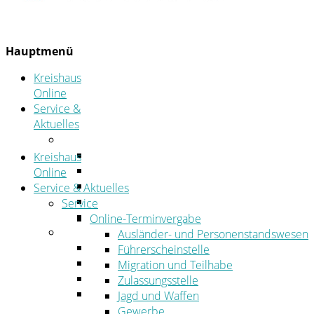
Hauptmenü
Kreishaus
Online
Service &
Aktuelles
Service
Online-Terminvergabe
Kreishaus
Was erledige ich wo?
Online
Ansprechpersonen
Service & Aktuelles
Formulare
Service
Öffnungszeiten
Online-Terminvergabe
Aktuelles
Ausländer- und Personenstandswesen
Stellenangebote
Führerscheinstelle
Azubiportal
Migration und Teilhabe
Pressemitteilungen
Zulassungsstelle
Bekanntmachungen & öffentliche
Jagd und Waffen
Zustellungen
Gewerbe