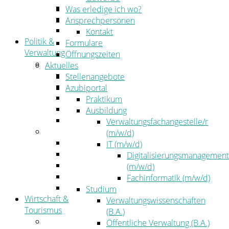
Kehrbezirksausschreibungen
Was erledige ich wo?
Amtsblatt
Ansprechpersonen
Öffentliche Ausschreibungen
Kontakt
Politik &
Formulare
Verwaltung
Öffnungszeiten
Politik
Aktuelles
Kreistag
Stellenangebote
Kreistagsinformationssystem
Azubiportal
Bürgerinformationssystem
Praktikum
Wahlen
Ausbildung
Leitbild
Verwaltungsfachangestelle/r
Verwaltung
(m/w/d)
Der Landrat
IT (m/w/d)
Gleichstellung
Digitalisierungsmanagement
Job & Karriere
(m/w/d)
Kommunalaufsicht
Fachinformatik (m/w/d)
Zahlen, Daten, Fakten
Studium
Wirtschaft &
Verwaltungswissenschaften
Tourismus
(B.A.)
Wirtschaft
Öffentliche Verwaltung (B.A.)