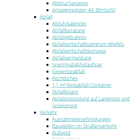
Abbruchanzeige
Anlagenregister 44. BImSchV
Abfall
Abfuhrkalender
Abfallberatung
Abfallgebühren
Abfallwirtschaftszentrum Wiefels
Abfallwirtschaftskonzept
Abfallvermeidung
Sperrmüllabholauftrag
Gewerbeabfall
Rechtliches
1,1 m³ Restabfall-Container
Abfallbilanz
Abfallentsorgung auf Langeoog und
Spiekeroog
Verkehr
Ausnahmegenehmigungen
Baustellen im Straßenverkehr
Bußgeld