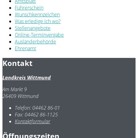
Amtsblatt
Führerschein
Wunschkennzeichen
Was erledige ich wo?
Stellenangebote
Online-Terminvergabe
Ausländerbehörde
Ehrenamt
Kontakt
Landkreis Wittmund
Am Markt 9
26409 Wittmund
Telefon:
04462 86-01
Fax:
04462 86-1125
Kontaktformular
Öffnungszeiten