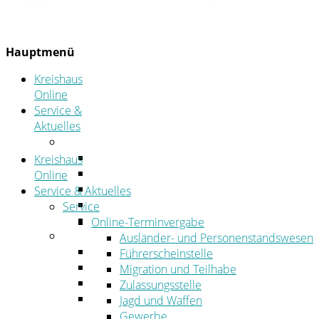
Hauptmenü
Kreishaus
Online
Service &
Aktuelles
Service
Online-Terminvergabe
Kreishaus
Was erledige ich wo?
Online
Ansprechpersonen
Service & Aktuelles
Formulare
Service
Öffnungszeiten
Online-Terminvergabe
Aktuelles
Ausländer- und Personenstandswesen
Stellenangebote
Führerscheinstelle
Azubiportal
Migration und Teilhabe
Pressemitteilungen
Zulassungsstelle
Bekanntmachungen & öffentliche
Jagd und Waffen
Zustellungen
Gewerbe