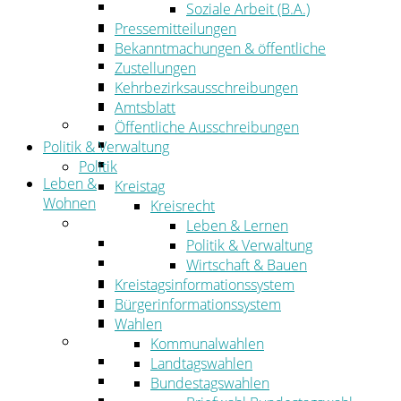
Wirtschaftsförderung
Soziale Arbeit (B.A.)
Gewerbeflächen und Unternehmen
Pressemitteilungen
Arbeitgeberservice
Bekanntmachungen & öffentliche
Mobilfunk & Breitband
Zustellungen
Straßen- und Radwegebau
Kehrbezirksausschreibungen
Landwirtschaft
Amtsblatt
Tourismus
Öffentliche Ausschreibungen
Freizeit und Urlaub im Landkreis
Politik & Verwaltung
Veranstaltungen
Politik
Leben &
Kreistag
Wohnen
Kreisrecht
Leben
Leben & Lernen
Migration
Politik & Verwaltung
Schulen, Bildung, Sport und Kultur
Wirtschaft & Bauen
Soziales
Kreistagsinformationssystem
Gesundheit
Bürgerinformationssystem
Jugend, Familie und Senioren
Wahlen
Wohnen
Kommunalwahlen
Bauen und Planen
Landtagswahlen
Abfall
Bundestagswahlen
Verkehr