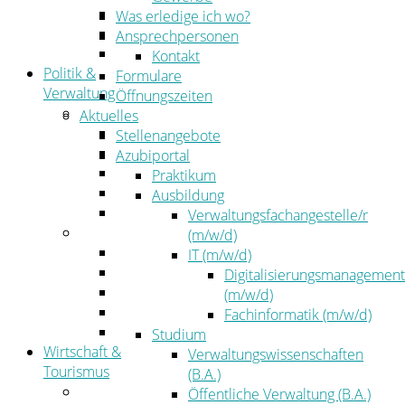
Kehrbezirksausschreibungen
Was erledige ich wo?
Amtsblatt
Ansprechpersonen
Öffentliche Ausschreibungen
Kontakt
Politik &
Formulare
Verwaltung
Öffnungszeiten
Politik
Aktuelles
Kreistag
Stellenangebote
Kreistagsinformationssystem
Azubiportal
Bürgerinformationssystem
Praktikum
Wahlen
Ausbildung
Leitbild
Verwaltungsfachangestelle/r
Verwaltung
(m/w/d)
Der Landrat
IT (m/w/d)
Gleichstellung
Digitalisierungsmanagement
Job & Karriere
(m/w/d)
Kommunalaufsicht
Fachinformatik (m/w/d)
Zahlen, Daten, Fakten
Studium
Wirtschaft &
Verwaltungswissenschaften
Tourismus
(B.A.)
Wirtschaft
Öffentliche Verwaltung (B.A.)