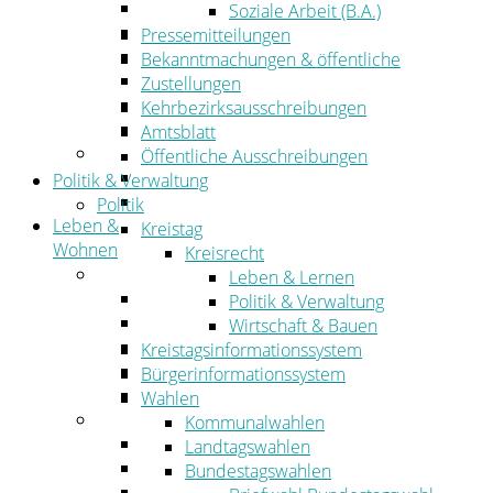
Wirtschaftsförderung
Soziale Arbeit (B.A.)
Gewerbeflächen und Unternehmen
Pressemitteilungen
Arbeitgeberservice
Bekanntmachungen & öffentliche
Mobilfunk & Breitband
Zustellungen
Straßen- und Radwegebau
Kehrbezirksausschreibungen
Landwirtschaft
Amtsblatt
Tourismus
Öffentliche Ausschreibungen
Freizeit und Urlaub im Landkreis
Politik & Verwaltung
Veranstaltungen
Politik
Leben &
Kreistag
Wohnen
Kreisrecht
Leben
Leben & Lernen
Migration
Politik & Verwaltung
Schulen, Bildung, Sport und Kultur
Wirtschaft & Bauen
Soziales
Kreistagsinformationssystem
Gesundheit
Bürgerinformationssystem
Jugend, Familie und Senioren
Wahlen
Wohnen
Kommunalwahlen
Bauen und Planen
Landtagswahlen
Abfall
Bundestagswahlen
Verkehr