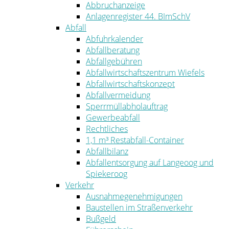
Abbruchanzeige
Anlagenregister 44. BImSchV
Abfall
Abfuhrkalender
Abfallberatung
Abfallgebühren
Abfallwirtschaftszentrum Wiefels
Abfallwirtschaftskonzept
Abfallvermeidung
Sperrmüllabholauftrag
Gewerbeabfall
Rechtliches
1,1 m³ Restabfall-Container
Abfallbilanz
Abfallentsorgung auf Langeoog und
Spiekeroog
Verkehr
Ausnahmegenehmigungen
Baustellen im Straßenverkehr
Bußgeld