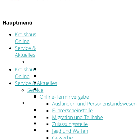
Hauptmenü
Kreishaus
Online
Service &
Aktuelles
Service
Online-Terminvergabe
Kreishaus
Was erledige ich wo?
Online
Ansprechpersonen
Service & Aktuelles
Formulare
Service
Öffnungszeiten
Online-Terminvergabe
Aktuelles
Ausländer- und Personenstandswesen
Stellenangebote
Führerscheinstelle
Azubiportal
Migration und Teilhabe
Pressemitteilungen
Zulassungsstelle
Bekanntmachungen & öffentliche
Jagd und Waffen
Zustellungen
Gewerbe