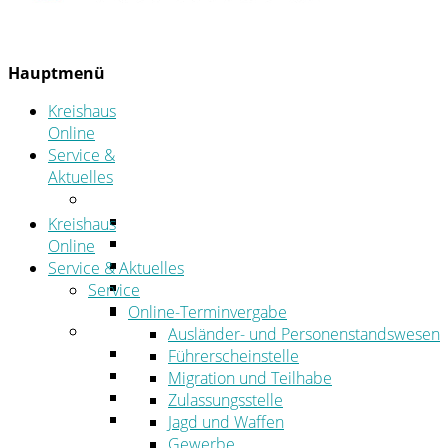
Hauptmenü
Kreishaus
Online
Service &
Aktuelles
Service
Online-Terminvergabe
Kreishaus
Was erledige ich wo?
Online
Ansprechpersonen
Service & Aktuelles
Formulare
Service
Öffnungszeiten
Online-Terminvergabe
Aktuelles
Ausländer- und Personenstandswesen
Stellenangebote
Führerscheinstelle
Azubiportal
Migration und Teilhabe
Pressemitteilungen
Zulassungsstelle
Bekanntmachungen & öffentliche
Jagd und Waffen
Zustellungen
Gewerbe