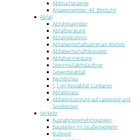
Abbruchanzeige
Anlagenregister 44. BImSchV
Abfall
Abfuhrkalender
Abfallberatung
Abfallgebühren
Abfallwirtschaftszentrum Wiefels
Abfallwirtschaftskonzept
Abfallvermeidung
Sperrmüllabholauftrag
Gewerbeabfall
Rechtliches
1,1 m³ Restabfall-Container
Abfallbilanz
Abfallentsorgung auf Langeoog und
Spiekeroog
Verkehr
Ausnahmegenehmigungen
Baustellen im Straßenverkehr
Bußgeld