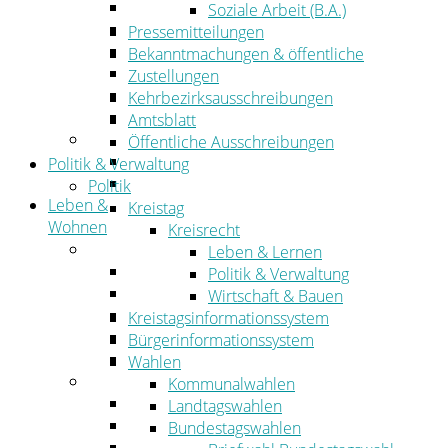
Wirtschaftsförderung
Soziale Arbeit (B.A.)
Gewerbeflächen und Unternehmen
Pressemitteilungen
Arbeitgeberservice
Bekanntmachungen & öffentliche
Mobilfunk & Breitband
Zustellungen
Straßen- und Radwegebau
Kehrbezirksausschreibungen
Landwirtschaft
Amtsblatt
Tourismus
Öffentliche Ausschreibungen
Freizeit und Urlaub im Landkreis
Politik & Verwaltung
Veranstaltungen
Politik
Leben &
Kreistag
Wohnen
Kreisrecht
Leben
Leben & Lernen
Migration
Politik & Verwaltung
Schulen, Bildung, Sport und Kultur
Wirtschaft & Bauen
Soziales
Kreistagsinformationssystem
Gesundheit
Bürgerinformationssystem
Jugend, Familie und Senioren
Wahlen
Wohnen
Kommunalwahlen
Bauen und Planen
Landtagswahlen
Abfall
Bundestagswahlen
Verkehr