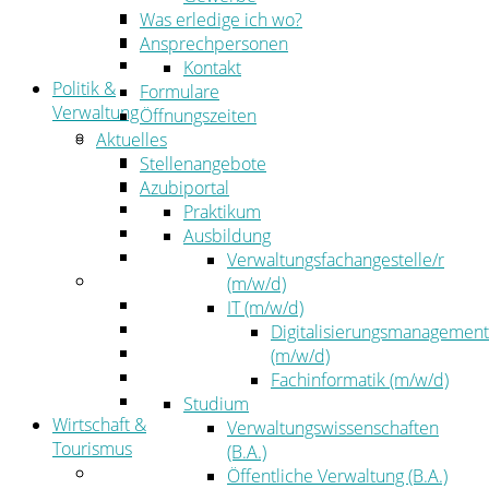
Kehrbezirksausschreibungen
Was erledige ich wo?
Amtsblatt
Ansprechpersonen
Öffentliche Ausschreibungen
Kontakt
Politik &
Formulare
Verwaltung
Öffnungszeiten
Politik
Aktuelles
Kreistag
Stellenangebote
Kreistagsinformationssystem
Azubiportal
Bürgerinformationssystem
Praktikum
Wahlen
Ausbildung
Leitbild
Verwaltungsfachangestelle/r
Verwaltung
(m/w/d)
Der Landrat
IT (m/w/d)
Gleichstellung
Digitalisierungsmanagement
Job & Karriere
(m/w/d)
Kommunalaufsicht
Fachinformatik (m/w/d)
Zahlen, Daten, Fakten
Studium
Wirtschaft &
Verwaltungswissenschaften
Tourismus
(B.A.)
Wirtschaft
Öffentliche Verwaltung (B.A.)