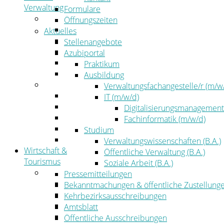
Verwaltung
Formulare
Politik
Öffnungszeiten
Kreistag
Aktuelles
Kreistagsinformationssystem
Stellenangebote
Bürgerinformationssystem
Azubiportal
Wahlen
Praktikum
Leitbild
Ausbildung
Verwaltung
Verwaltungsfachangestelle/r (m/w
Der Landrat
IT (m/w/d)
Gleichstellung
Digitalisierungsmanagement
Job & Karriere
Fachinformatik (m/w/d)
Kommunalaufsicht
Studium
Zahlen, Daten, Fakten
Verwaltungswissenschaften (B.A.)
Wirtschaft &
Öffentliche Verwaltung (B.A.)
Tourismus
Soziale Arbeit (B.A.)
Wirtschaft
Pressemitteilungen
Wirtschaftsförderung
Bekanntmachungen & öffentliche Zustellung
Gewerbeflächen und Unternehmen
Kehrbezirksausschreibungen
Arbeitgeberservice
Amtsblatt
Mobilfunk & Breitband
Öffentliche Ausschreibungen