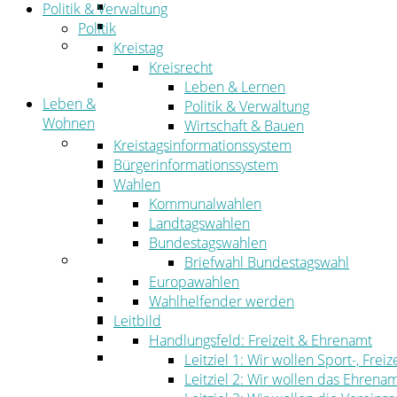
Straßen- und Radwegebau
Politik & Verwaltung
Landwirtschaft
Politik
Tourismus
Kreistag
Freizeit und Urlaub im Landkreis
Kreisrecht
Veranstaltungen
Leben & Lernen
Leben &
Politik & Verwaltung
Wohnen
Wirtschaft & Bauen
Leben
Kreistagsinformationssystem
Migration
Bürgerinformationssystem
Schulen, Bildung, Sport und Kultur
Wahlen
Soziales
Kommunalwahlen
Gesundheit
Landtagswahlen
Jugend, Familie und Senioren
Bundestagswahlen
Wohnen
Briefwahl Bundestagswahl
Bauen und Planen
Europawahlen
Abfall
Wahlhelfender werden
Verkehr
Leitbild
Umwelt
Handlungsfeld: Freizeit & Ehrenamt
Ordnung
Leitziel 1: Wir wollen Sport-, Fr
Leitziel 2: Wir wollen das Ehrena