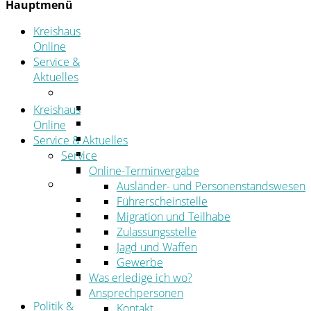
Hauptmenü
Kreishaus
Online
Service &
Aktuelles
Service
Online-Terminvergabe
Kreishaus
Was erledige ich wo?
Online
Ansprechpersonen
Service & Aktuelles
Formulare
Service
Öffnungszeiten
Online-Terminvergabe
Aktuelles
Ausländer- und Personenstandswesen
Stellenangebote
Führerscheinstelle
Azubiportal
Migration und Teilhabe
Pressemitteilungen
Zulassungsstelle
Bekanntmachungen & öffentliche Zustellung
Jagd und Waffen
Kehrbezirksausschreibungen
Gewerbe
Amtsblatt
Was erledige ich wo?
Öffentliche Ausschreibungen
Ansprechpersonen
Politik &
Kontakt