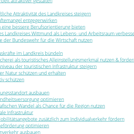
rbeit attraktiver gestalten
ftliche Attraktivität des Landkreises steigern
räftemangel entgegenwirken
en eine bessere Berufsorientierung bieten
 des Landkreises Wittmund als Lebens- und Arbeitsraum verbess
ale der Bundeswehr für die Wirtschaft nutzen
muskräfte im Landkreis bündeln
ischerei als touristisches Alleinstellungsmerkmal nutzen & förde
sniveau der touristischen Infrastruktur steigern
t der Natur schützen und erhalten
tiv schützen
ldungsstandort ausbauen
sundheitsversorgung optimieren
rafischen Wandel als Chance für die Region nutzen
le Infrastruktur
 Mobilitätsangebote zusätzlich zum Individualverkehr fördern
rbeförderung optimieren
nenverkehr ausbauen