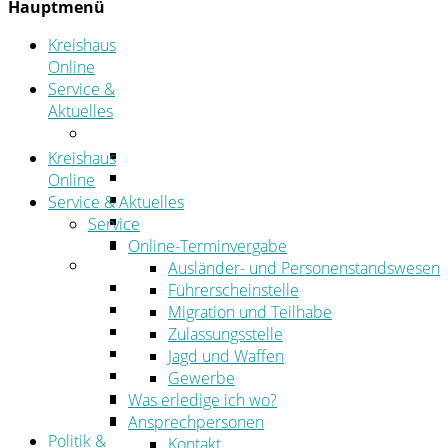
Hauptmenü
Kreishaus
Online
Service &
Aktuelles
Service
Online-Terminvergabe
Kreishaus
Was erledige ich wo?
Online
Ansprechpersonen
Service & Aktuelles
Formulare
Service
Öffnungszeiten
Online-Terminvergabe
Aktuelles
Ausländer- und Personenstandswesen
Stellenangebote
Führerscheinstelle
Azubiportal
Migration und Teilhabe
Pressemitteilungen
Zulassungsstelle
Bekanntmachungen & öffentliche Zustellung
Jagd und Waffen
Kehrbezirksausschreibungen
Gewerbe
Amtsblatt
Was erledige ich wo?
Öffentliche Ausschreibungen
Ansprechpersonen
Politik &
Kontakt