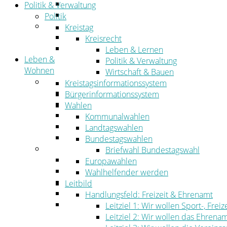
Straßen- und Radwegebau
Politik & Verwaltung
Landwirtschaft
Politik
Tourismus
Kreistag
Freizeit und Urlaub im Landkreis
Kreisrecht
Veranstaltungen
Leben & Lernen
Leben &
Politik & Verwaltung
Wohnen
Wirtschaft & Bauen
Leben
Kreistagsinformationssystem
Migration
Bürgerinformationssystem
Schulen, Bildung, Sport und Kultur
Wahlen
Soziales
Kommunalwahlen
Gesundheit
Landtagswahlen
Jugend, Familie und Senioren
Bundestagswahlen
Wohnen
Briefwahl Bundestagswahl
Bauen und Planen
Europawahlen
Abfall
Wahlhelfender werden
Verkehr
Leitbild
Umwelt
Handlungsfeld: Freizeit & Ehrenamt
Ordnung
Leitziel 1: Wir wollen Sport-, Fr
Leitziel 2: Wir wollen das Ehrena