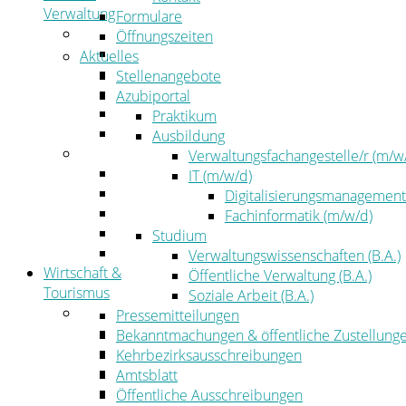
Verwaltung
Formulare
Politik
Öffnungszeiten
Kreistag
Aktuelles
Kreistagsinformationssystem
Stellenangebote
Bürgerinformationssystem
Azubiportal
Wahlen
Praktikum
Leitbild
Ausbildung
Verwaltung
Verwaltungsfachangestelle/r (m/w
Der Landrat
IT (m/w/d)
Gleichstellung
Digitalisierungsmanagement
Job & Karriere
Fachinformatik (m/w/d)
Kommunalaufsicht
Studium
Zahlen, Daten, Fakten
Verwaltungswissenschaften (B.A.)
Wirtschaft &
Öffentliche Verwaltung (B.A.)
Tourismus
Soziale Arbeit (B.A.)
Wirtschaft
Pressemitteilungen
Wirtschaftsförderung
Bekanntmachungen & öffentliche Zustellung
Gewerbeflächen und Unternehmen
Kehrbezirksausschreibungen
Arbeitgeberservice
Amtsblatt
Mobilfunk & Breitband
Öffentliche Ausschreibungen