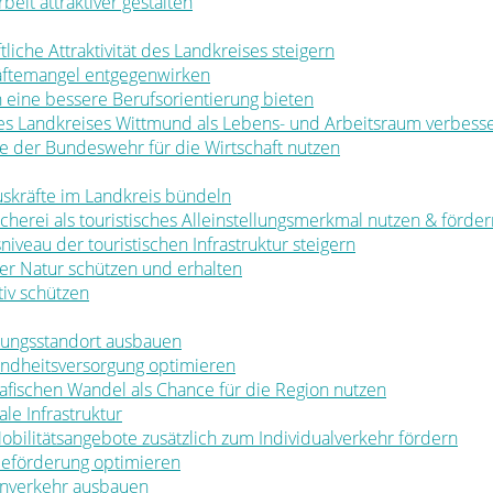
rbeit attraktiver gestalten
ftliche Attraktivität des Landkreises steigern
räftemangel entgegenwirken
en eine bessere Berufsorientierung bieten
 des Landkreises Wittmund als Lebens- und Arbeitsraum verbess
ale der Bundeswehr für die Wirtschaft nutzen
muskräfte im Landkreis bündeln
ischerei als touristisches Alleinstellungsmerkmal nutzen & förde
sniveau der touristischen Infrastruktur steigern
t der Natur schützen und erhalten
tiv schützen
ldungsstandort ausbauen
sundheitsversorgung optimieren
rafischen Wandel als Chance für die Region nutzen
le Infrastruktur
 Mobilitätsangebote zusätzlich zum Individualverkehr fördern
rbeförderung optimieren
nenverkehr ausbauen