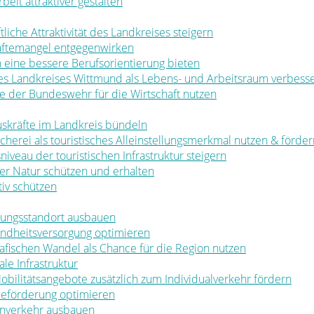
rbeit attraktiver gestalten
ftliche Attraktivität des Landkreises steigern
räftemangel entgegenwirken
en eine bessere Berufsorientierung bieten
 des Landkreises Wittmund als Lebens- und Arbeitsraum verbess
ale der Bundeswehr für die Wirtschaft nutzen
muskräfte im Landkreis bündeln
ischerei als touristisches Alleinstellungsmerkmal nutzen & förde
sniveau der touristischen Infrastruktur steigern
t der Natur schützen und erhalten
tiv schützen
ldungsstandort ausbauen
sundheitsversorgung optimieren
rafischen Wandel als Chance für die Region nutzen
le Infrastruktur
 Mobilitätsangebote zusätzlich zum Individualverkehr fördern
rbeförderung optimieren
nenverkehr ausbauen