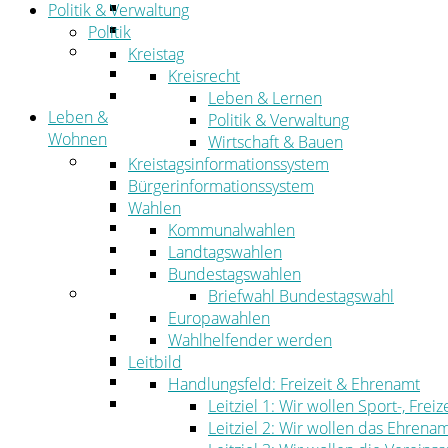
Straßen- und Radwegebau
Politik & Verwaltung
Landwirtschaft
Politik
Tourismus
Kreistag
Freizeit und Urlaub im Landkreis
Kreisrecht
Veranstaltungen
Leben & Lernen
Leben &
Politik & Verwaltung
Wohnen
Wirtschaft & Bauen
Leben
Kreistagsinformationssystem
Migration
Bürgerinformationssystem
Schulen, Bildung, Sport und Kultur
Wahlen
Soziales
Kommunalwahlen
Gesundheit
Landtagswahlen
Jugend, Familie und Senioren
Bundestagswahlen
Wohnen
Briefwahl Bundestagswahl
Bauen und Planen
Europawahlen
Abfall
Wahlhelfender werden
Verkehr
Leitbild
Umwelt
Handlungsfeld: Freizeit & Ehrenamt
Ordnung
Leitziel 1: Wir wollen Sport-, Fr
Leitziel 2: Wir wollen das Ehrena