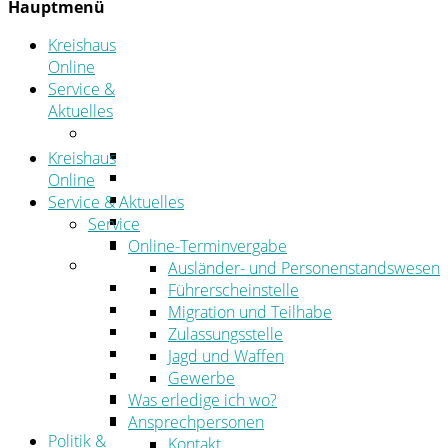
Hauptmenü
Kreishaus
Online
Service &
Aktuelles
Service
Online-Terminvergabe
Kreishaus
Was erledige ich wo?
Online
Ansprechpersonen
Service & Aktuelles
Formulare
Service
Öffnungszeiten
Online-Terminvergabe
Aktuelles
Ausländer- und Personenstandswesen
Stellenangebote
Führerscheinstelle
Azubiportal
Migration und Teilhabe
Pressemitteilungen
Zulassungsstelle
Bekanntmachungen & öffentliche Zustellung
Jagd und Waffen
Kehrbezirksausschreibungen
Gewerbe
Amtsblatt
Was erledige ich wo?
Öffentliche Ausschreibungen
Ansprechpersonen
Politik &
Kontakt