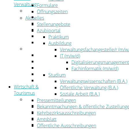
Verwaltung
Formulare
Politik
Öffnungszeiten
Kreistag
Aktuelles
Kreistagsinformationssystem
Stellenangebote
Bürgerinformationssystem
Azubiportal
Wahlen
Praktikum
Leitbild
Ausbildung
Verwaltung
Verwaltungsfachangestelle/r (m/w
Der Landrat
IT (m/w/d)
Gleichstellung
Digitalisierungsmanagement
Job & Karriere
Fachinformatik (m/w/d)
Kommunalaufsicht
Studium
Zahlen, Daten, Fakten
Verwaltungswissenschaften (B.A.)
Wirtschaft &
Öffentliche Verwaltung (B.A.)
Tourismus
Soziale Arbeit (B.A.)
Wirtschaft
Pressemitteilungen
Wirtschaftsförderung
Bekanntmachungen & öffentliche Zustellung
Gewerbeflächen und Unternehmen
Kehrbezirksausschreibungen
Arbeitgeberservice
Amtsblatt
Mobilfunk & Breitband
Öffentliche Ausschreibungen