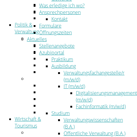
Kehrbezirksausschreibungen
Was erledige ich wo?
Amtsblatt
Ansprechpersonen
Öffentliche Ausschreibungen
Kontakt
Politik &
Formulare
Verwaltung
Öffnungszeiten
Politik
Aktuelles
Kreistag
Stellenangebote
Kreistagsinformationssystem
Azubiportal
Bürgerinformationssystem
Praktikum
Wahlen
Ausbildung
Leitbild
Verwaltungsfachangestelle/r
Verwaltung
(m/w/d)
Der Landrat
IT (m/w/d)
Gleichstellung
Digitalisierungsmanagement
Job & Karriere
(m/w/d)
Kommunalaufsicht
Fachinformatik (m/w/d)
Zahlen, Daten, Fakten
Studium
Wirtschaft &
Verwaltungswissenschaften
Tourismus
(B.A.)
Wirtschaft
Öffentliche Verwaltung (B.A.)