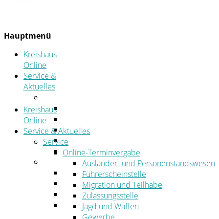
Hauptmenü
Kreishaus
Online
Service &
Aktuelles
Service
Online-Terminvergabe
Kreishaus
Was erledige ich wo?
Online
Ansprechpersonen
Service & Aktuelles
Formulare
Service
Öffnungszeiten
Online-Terminvergabe
Aktuelles
Ausländer- und Personenstandswesen
Stellenangebote
Führerscheinstelle
Azubiportal
Migration und Teilhabe
Pressemitteilungen
Zulassungsstelle
Bekanntmachungen & öffentliche
Jagd und Waffen
Zustellungen
Gewerbe