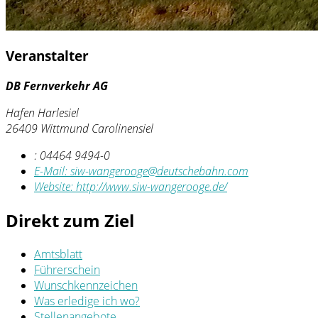
Veranstalter
DB Fernverkehr AG
Hafen Harlesiel
26409 Wittmund Carolinensiel
:
04464 9494-0
E-Mail:
siw-wangerooge@deutschebahn.com
Website:
http://www.siw-wangerooge.de/
Direkt zum Ziel
Amtsblatt
Führerschein
Wunschkennzeichen
Was erledige ich wo?
Stellenangebote