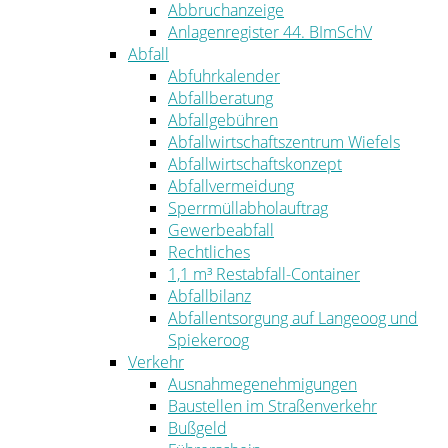
Abbruchanzeige
Anlagenregister 44. BImSchV
Abfall
Abfuhrkalender
Abfallberatung
Abfallgebühren
Abfallwirtschaftszentrum Wiefels
Abfallwirtschaftskonzept
Abfallvermeidung
Sperrmüllabholauftrag
Gewerbeabfall
Rechtliches
1,1 m³ Restabfall-Container
Abfallbilanz
Abfallentsorgung auf Langeoog und
Spiekeroog
Verkehr
Ausnahmegenehmigungen
Baustellen im Straßenverkehr
Bußgeld