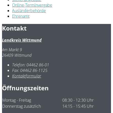
Online-Terminvergabe
Ausländerbehörde
Ehrenamt
Kontakt
Landkreis Wittmund
Am Markt 9
26409 Wittmund
Telefon:
04462 86-01
Fax:
04462 86-1125
Kontaktformular
Öffnungszeiten
Montag - Freitag
08:30 - 12:30 Uhr
Donnerstag zusätzlich
14:15 - 15:45 Uhr