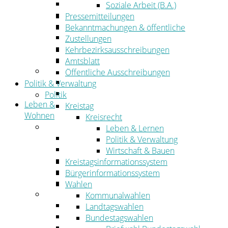
Wirtschaftsförderung
Soziale Arbeit (B.A.)
Gewerbeflächen und Unternehmen
Pressemitteilungen
Arbeitgeberservice
Bekanntmachungen & öffentliche
Mobilfunk & Breitband
Zustellungen
Straßen- und Radwegebau
Kehrbezirksausschreibungen
Landwirtschaft
Amtsblatt
Tourismus
Öffentliche Ausschreibungen
Freizeit und Urlaub im Landkreis
Politik & Verwaltung
Veranstaltungen
Politik
Leben &
Kreistag
Wohnen
Kreisrecht
Leben
Leben & Lernen
Migration
Politik & Verwaltung
Schulen, Bildung, Sport und Kultur
Wirtschaft & Bauen
Soziales
Kreistagsinformationssystem
Gesundheit
Bürgerinformationssystem
Jugend, Familie und Senioren
Wahlen
Wohnen
Kommunalwahlen
Bauen und Planen
Landtagswahlen
Abfall
Bundestagswahlen
Verkehr