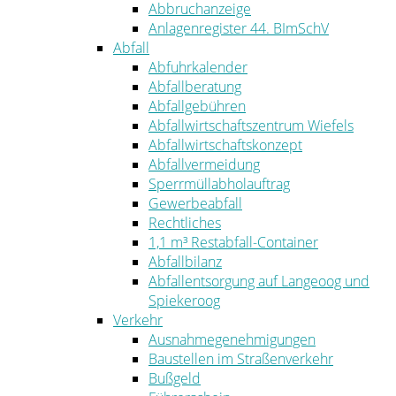
Abbruchanzeige
Anlagenregister 44. BImSchV
Abfall
Abfuhrkalender
Abfallberatung
Abfallgebühren
Abfallwirtschaftszentrum Wiefels
Abfallwirtschaftskonzept
Abfallvermeidung
Sperrmüllabholauftrag
Gewerbeabfall
Rechtliches
1,1 m³ Restabfall-Container
Abfallbilanz
Abfallentsorgung auf Langeoog und
Spiekeroog
Verkehr
Ausnahmegenehmigungen
Baustellen im Straßenverkehr
Bußgeld