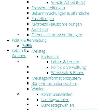
Wirtschaftsförderung
Soziale Arbeit (B.A.)
Gewerbeflächen und Unternehmen
Pressemitteilungen
Arbeitgeberservice
Bekanntmachungen & öffentliche
Mobilfunk & Breitband
Zustellungen
Straßen- und Radwegebau
Kehrbezirksausschreibungen
Landwirtschaft
Amtsblatt
Tourismus
Öffentliche Ausschreibungen
Freizeit und Urlaub im Landkreis
Politik & Verwaltung
Veranstaltungen
Politik
Leben &
Kreistag
Wohnen
Kreisrecht
Leben
Leben & Lernen
Migration
Politik & Verwaltung
Schulen, Bildung, Sport und Kultur
Wirtschaft & Bauen
Soziales
Kreistagsinformationssystem
Gesundheit
Bürgerinformationssystem
Jugend, Familie und Senioren
Wahlen
Wohnen
Kommunalwahlen
Bauen und Planen
Landtagswahlen
Abfall
Bundestagswahlen
Verkehr