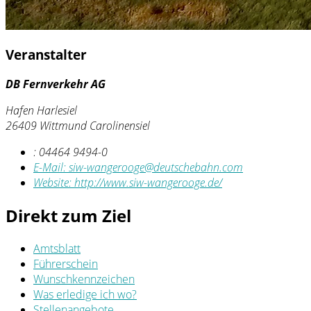
Veranstalter
DB Fernverkehr AG
Hafen Harlesiel
26409 Wittmund Carolinensiel
:
04464 9494-0
E-Mail:
siw-wangerooge@deutschebahn.com
Website:
http://www.siw-wangerooge.de/
Direkt zum Ziel
Amtsblatt
Führerschein
Wunschkennzeichen
Was erledige ich wo?
Stellenangebote