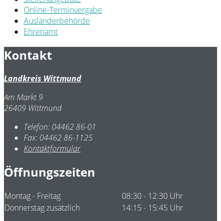
Online-Terminvergabe
Ausländerbehörde
Ehrenamt
Kontakt
Landkreis Wittmund
Am Markt 9
26409 Wittmund
Telefon:
04462 86-01
Fax:
04462 86-1125
Kontaktformular
Öffnungszeiten
Montag - Freitag
08:30 - 12:30 Uhr
Donnerstag zusätzlich
14:15 - 15:45 Uhr