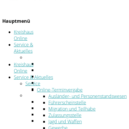
Hauptmenü
Kreishaus
Online
Service &
Aktuelles
Service
Online-Terminvergabe
Kreishaus
Was erledige ich wo?
Online
Ansprechpersonen
Service & Aktuelles
Formulare
Service
Öffnungszeiten
Online-Terminvergabe
Aktuelles
Ausländer- und Personenstandswesen
Stellenangebote
Führerscheinstelle
Azubiportal
Migration und Teilhabe
Pressemitteilungen
Zulassungsstelle
Bekanntmachungen & öffentliche
Jagd und Waffen
Zustellungen
Gewerbe