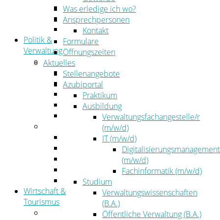
Kehrbezirksausschreibungen
Was erledige ich wo?
Amtsblatt
Ansprechpersonen
Öffentliche Ausschreibungen
Kontakt
Politik &
Formulare
Verwaltung
Öffnungszeiten
Politik
Aktuelles
Kreistag
Stellenangebote
Kreistagsinformationssystem
Azubiportal
Bürgerinformationssystem
Praktikum
Wahlen
Ausbildung
Leitbild
Verwaltungsfachangestelle/r
Verwaltung
(m/w/d)
Der Landrat
IT (m/w/d)
Gleichstellung
Digitalisierungsmanagement
Job & Karriere
(m/w/d)
Kommunalaufsicht
Fachinformatik (m/w/d)
Zahlen, Daten, Fakten
Studium
Wirtschaft &
Verwaltungswissenschaften
Tourismus
(B.A.)
Wirtschaft
Öffentliche Verwaltung (B.A.)