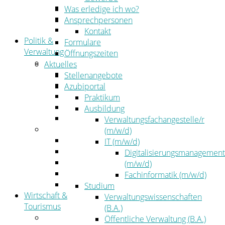
Kehrbezirksausschreibungen
Was erledige ich wo?
Amtsblatt
Ansprechpersonen
Öffentliche Ausschreibungen
Kontakt
Politik &
Formulare
Verwaltung
Öffnungszeiten
Politik
Aktuelles
Kreistag
Stellenangebote
Kreistagsinformationssystem
Azubiportal
Bürgerinformationssystem
Praktikum
Wahlen
Ausbildung
Leitbild
Verwaltungsfachangestelle/r
Verwaltung
(m/w/d)
Der Landrat
IT (m/w/d)
Gleichstellung
Digitalisierungsmanagement
Job & Karriere
(m/w/d)
Kommunalaufsicht
Fachinformatik (m/w/d)
Zahlen, Daten, Fakten
Studium
Wirtschaft &
Verwaltungswissenschaften
Tourismus
(B.A.)
Wirtschaft
Öffentliche Verwaltung (B.A.)