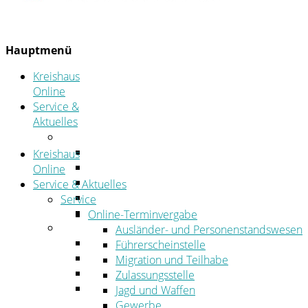
Hauptmenü
Kreishaus
Online
Service &
Aktuelles
Service
Online-Terminvergabe
Kreishaus
Was erledige ich wo?
Online
Ansprechpersonen
Service & Aktuelles
Formulare
Service
Öffnungszeiten
Online-Terminvergabe
Aktuelles
Ausländer- und Personenstandswesen
Stellenangebote
Führerscheinstelle
Azubiportal
Migration und Teilhabe
Pressemitteilungen
Zulassungsstelle
Bekanntmachungen & öffentliche
Jagd und Waffen
Zustellungen
Gewerbe