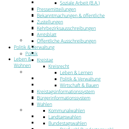
Wirtschaftsförderung
Soziale Arbeit (B.A.)
Gewerbeflächen und Unternehmen
Pressemitteilungen
Arbeitgeberservice
Bekanntmachungen & öffentliche
Mobilfunk & Breitband
Zustellungen
Straßen- und Radwegebau
Kehrbezirksausschreibungen
Landwirtschaft
Amtsblatt
Tourismus
Öffentliche Ausschreibungen
Freizeit und Urlaub im Landkreis
Politik & Verwaltung
Veranstaltungen
Politik
Leben &
Kreistag
Wohnen
Kreisrecht
Leben
Leben & Lernen
Migration
Politik & Verwaltung
Schulen, Bildung, Sport und Kultur
Wirtschaft & Bauen
Soziales
Kreistagsinformationssystem
Gesundheit
Bürgerinformationssystem
Jugend, Familie und Senioren
Wahlen
Wohnen
Kommunalwahlen
Bauen und Planen
Landtagswahlen
Abfall
Bundestagswahlen
Verkehr