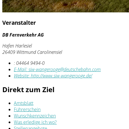
Veranstalter
DB Fernverkehr AG
Hafen Harlesiel
26409 Wittmund Carolinensiel
:
04464 9494-0
E-Mail:
siw-wangerooge@deutschebahn.com
Website:
http://www.siw-wangerooge.de/
Direkt zum Ziel
Amtsblatt
Führerschein
Wunschkennzeichen
Was erledige ich wo?
Stellenangebote