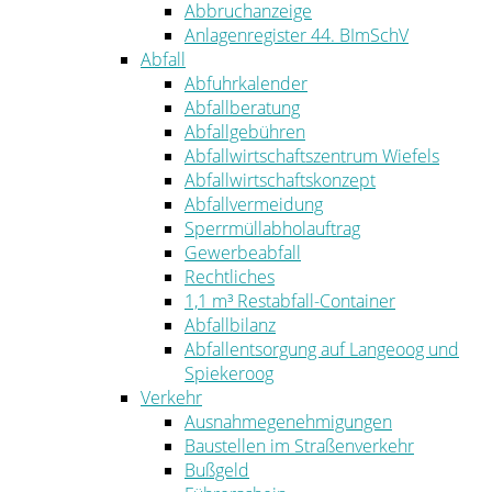
Abbruchanzeige
Anlagenregister 44. BImSchV
Abfall
Abfuhrkalender
Abfallberatung
Abfallgebühren
Abfallwirtschaftszentrum Wiefels
Abfallwirtschaftskonzept
Abfallvermeidung
Sperrmüllabholauftrag
Gewerbeabfall
Rechtliches
1,1 m³ Restabfall-Container
Abfallbilanz
Abfallentsorgung auf Langeoog und
Spiekeroog
Verkehr
Ausnahmegenehmigungen
Baustellen im Straßenverkehr
Bußgeld