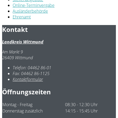
Online-Terminvergabe
Ausländerbehörde
Ehrenamt
Kontakt
Landkreis Wittmund
Am Markt 9
26409 Wittmund
Telefon:
04462 86-01
Fax:
04462 86-1125
Kontaktformular
Öffnungszeiten
Montag - Freitag
08:30 - 12:30 Uhr
Donnerstag zusätzlich
14:15 - 15:45 Uhr