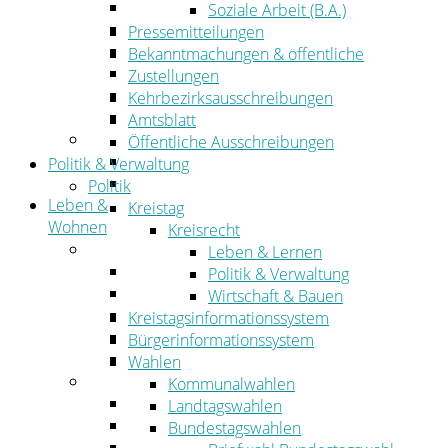
Wirtschaftsförderung
Soziale Arbeit (B.A.)
Gewerbeflächen und Unternehmen
Pressemitteilungen
Arbeitgeberservice
Bekanntmachungen & öffentliche
Mobilfunk & Breitband
Zustellungen
Straßen- und Radwegebau
Kehrbezirksausschreibungen
Landwirtschaft
Amtsblatt
Tourismus
Öffentliche Ausschreibungen
Freizeit und Urlaub im Landkreis
Politik & Verwaltung
Veranstaltungen
Politik
Leben &
Kreistag
Wohnen
Kreisrecht
Leben
Leben & Lernen
Migration
Politik & Verwaltung
Schulen, Bildung, Sport und Kultur
Wirtschaft & Bauen
Soziales
Kreistagsinformationssystem
Gesundheit
Bürgerinformationssystem
Jugend, Familie und Senioren
Wahlen
Wohnen
Kommunalwahlen
Bauen und Planen
Landtagswahlen
Abfall
Bundestagswahlen
Verkehr