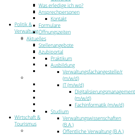
Kehrbezirksausschreibungen
Was erledige ich wo?
Amtsblatt
Ansprechpersonen
Öffentliche Ausschreibungen
Kontakt
Politik &
Formulare
Verwaltung
Öffnungszeiten
Politik
Aktuelles
Kreistag
Stellenangebote
Kreistagsinformationssystem
Azubiportal
Bürgerinformationssystem
Praktikum
Wahlen
Ausbildung
Leitbild
Verwaltungsfachangestelle/r
Verwaltung
(m/w/d)
Der Landrat
IT (m/w/d)
Gleichstellung
Digitalisierungsmanagement
Job & Karriere
(m/w/d)
Kommunalaufsicht
Fachinformatik (m/w/d)
Zahlen, Daten, Fakten
Studium
Wirtschaft &
Verwaltungswissenschaften
Tourismus
(B.A.)
Wirtschaft
Öffentliche Verwaltung (B.A.)