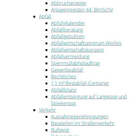
Abbruchanzeige
Anlagenregister 44. BImSchV
Abfall
Abfuhrkalender
Abfallberatung
Abfallgebühren
Abfallwirtschaftszentrum Wiefels
Abfallwirtschaftskonzept
Abfallvermeidung
Sperrmüllabholauftrag
Gewerbeabfall
Rechtliches
1,1 m³ Restabfall-Container
Abfallbilanz
Abfallentsorgung auf Langeoog und
Spiekeroog
Verkehr
Ausnahmegenehmigungen
Baustellen im Straßenverkehr
Bußgeld