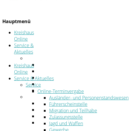
Hauptmenü
Kreishaus
Online
Service &
Aktuelles
Service
Online-Terminvergabe
Kreishaus
Was erledige ich wo?
Online
Ansprechpersonen
Service & Aktuelles
Formulare
Service
Öffnungszeiten
Online-Terminvergabe
Aktuelles
Ausländer- und Personenstandswesen
Stellenangebote
Führerscheinstelle
Azubiportal
Migration und Teilhabe
Pressemitteilungen
Zulassungsstelle
Bekanntmachungen & öffentliche
Jagd und Waffen
Zustellungen
Gewerbe