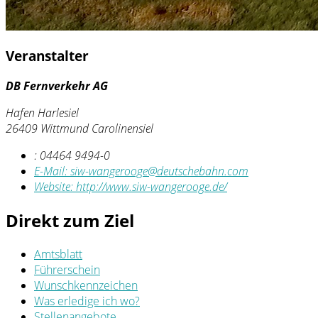
Veranstalter
DB Fernverkehr AG
Hafen Harlesiel
26409 Wittmund Carolinensiel
:
04464 9494-0
E-Mail:
siw-wangerooge@deutschebahn.com
Website:
http://www.siw-wangerooge.de/
Direkt zum Ziel
Amtsblatt
Führerschein
Wunschkennzeichen
Was erledige ich wo?
Stellenangebote