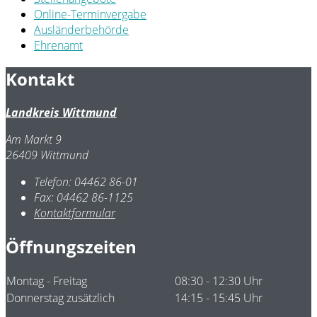
Online-Terminvergabe
Ausländerbehörde
Ehrenamt
Kontakt
Landkreis Wittmund
Am Markt 9
26409 Wittmund
Telefon:
04462 86-01
Fax:
04462 86-1125
Kontaktformular
Öffnungszeiten
Montag - Freitag
08:30 - 12:30 Uhr
Donnerstag zusätzlich
14:15 - 15:45 Uhr