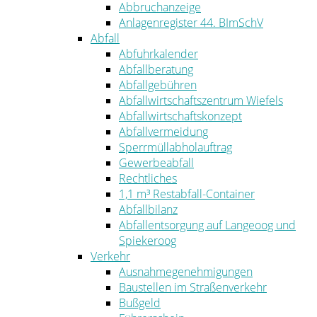
Abbruchanzeige
Anlagenregister 44. BImSchV
Abfall
Abfuhrkalender
Abfallberatung
Abfallgebühren
Abfallwirtschaftszentrum Wiefels
Abfallwirtschaftskonzept
Abfallvermeidung
Sperrmüllabholauftrag
Gewerbeabfall
Rechtliches
1,1 m³ Restabfall-Container
Abfallbilanz
Abfallentsorgung auf Langeoog und
Spiekeroog
Verkehr
Ausnahmegenehmigungen
Baustellen im Straßenverkehr
Bußgeld