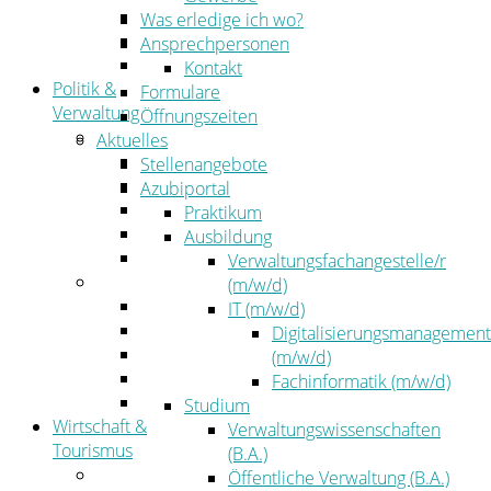
Kehrbezirksausschreibungen
Was erledige ich wo?
Amtsblatt
Ansprechpersonen
Öffentliche Ausschreibungen
Kontakt
Politik &
Formulare
Verwaltung
Öffnungszeiten
Politik
Aktuelles
Kreistag
Stellenangebote
Kreistagsinformationssystem
Azubiportal
Bürgerinformationssystem
Praktikum
Wahlen
Ausbildung
Leitbild
Verwaltungsfachangestelle/r
Verwaltung
(m/w/d)
Der Landrat
IT (m/w/d)
Gleichstellung
Digitalisierungsmanagement
Job & Karriere
(m/w/d)
Kommunalaufsicht
Fachinformatik (m/w/d)
Zahlen, Daten, Fakten
Studium
Wirtschaft &
Verwaltungswissenschaften
Tourismus
(B.A.)
Wirtschaft
Öffentliche Verwaltung (B.A.)