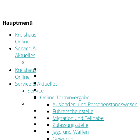
Hauptmenü
Kreishaus
Online
Service &
Aktuelles
Service
Online-Terminvergabe
Kreishaus
Was erledige ich wo?
Online
Ansprechpersonen
Service & Aktuelles
Formulare
Service
Öffnungszeiten
Online-Terminvergabe
Aktuelles
Ausländer- und Personenstandswesen
Stellenangebote
Führerscheinstelle
Azubiportal
Migration und Teilhabe
Pressemitteilungen
Zulassungsstelle
Bekanntmachungen & öffentliche
Jagd und Waffen
Zustellungen
Gewerbe