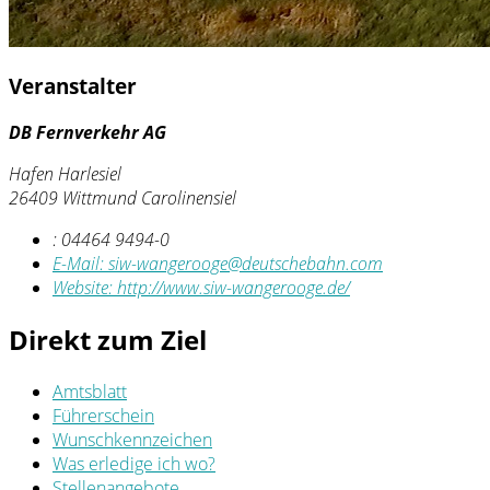
Veranstalter
DB Fernverkehr AG
Hafen Harlesiel
26409 Wittmund Carolinensiel
:
04464 9494-0
E-Mail:
siw-wangerooge@deutschebahn.com
Website:
http://www.siw-wangerooge.de/
Direkt zum Ziel
Amtsblatt
Führerschein
Wunschkennzeichen
Was erledige ich wo?
Stellenangebote