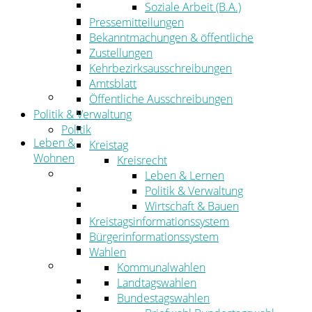
Wirtschaftsförderung
Soziale Arbeit (B.A.)
Gewerbeflächen und Unternehmen
Pressemitteilungen
Arbeitgeberservice
Bekanntmachungen & öffentliche
Mobilfunk & Breitband
Zustellungen
Straßen- und Radwegebau
Kehrbezirksausschreibungen
Landwirtschaft
Amtsblatt
Tourismus
Öffentliche Ausschreibungen
Freizeit und Urlaub im Landkreis
Politik & Verwaltung
Veranstaltungen
Politik
Leben &
Kreistag
Wohnen
Kreisrecht
Leben
Leben & Lernen
Migration
Politik & Verwaltung
Schulen, Bildung, Sport und Kultur
Wirtschaft & Bauen
Soziales
Kreistagsinformationssystem
Gesundheit
Bürgerinformationssystem
Jugend, Familie und Senioren
Wahlen
Wohnen
Kommunalwahlen
Bauen und Planen
Landtagswahlen
Abfall
Bundestagswahlen
Verkehr