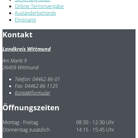
Online-Terminvergabe
Ausländerbehörde
Ehrenamt
Kontakt
Landkreis Wittmund
Am Markt 9
26409 Wittmund
Telefon:
04462 86-01
Fax:
04462 86-1125
Kontaktformular
Öffnungszeiten
Montag - Freitag
08:30 - 12:30 Uhr
Donnerstag zusätzlich
14:15 - 15:45 Uhr