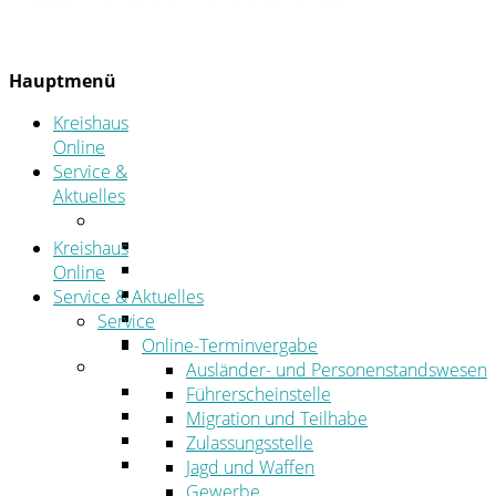
Hauptmenü
Kreishaus
Online
Service &
Aktuelles
Service
Online-Terminvergabe
Kreishaus
Was erledige ich wo?
Online
Ansprechpersonen
Service & Aktuelles
Formulare
Service
Öffnungszeiten
Online-Terminvergabe
Aktuelles
Ausländer- und Personenstandswesen
Stellenangebote
Führerscheinstelle
Azubiportal
Migration und Teilhabe
Pressemitteilungen
Zulassungsstelle
Bekanntmachungen & öffentliche
Jagd und Waffen
Zustellungen
Gewerbe