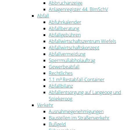
Abbruchanzeige
Anlagenregister 44. BImSchV
Abfall
Abfuhrkalender
Abfallberatung
Abfallgebühren
Abfallwirtschaftszentrum Wiefels
Abfallwirtschaftskonzept
Abfallvermeidung
Sperrmüllabholauftrag
Gewerbeabfall
Rechtliches
1,1 m³ Restabfall-Container
Abfallbilanz
Abfallentsorgung auf Langeoog und
Spiekeroog
Verkehr
Ausnahmegenehmigungen
Baustellen im Straßenverkehr
Bußgeld