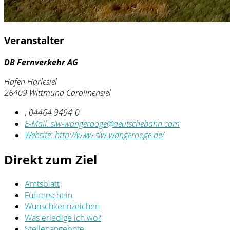
Veranstalter
DB Fernverkehr AG
Hafen Harlesiel
26409 Wittmund Carolinensiel
:
04464 9494-0
E-Mail:
siw-wangerooge@deutschebahn.com
Website:
http://www.siw-wangerooge.de/
Direkt zum Ziel
Amtsblatt
Führerschein
Wunschkennzeichen
Was erledige ich wo?
Stellenangebote