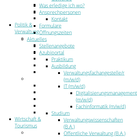
Kehrbezirksausschreibungen
Was erledige ich wo?
Amtsblatt
Ansprechpersonen
Öffentliche Ausschreibungen
Kontakt
Politik &
Formulare
Verwaltung
Öffnungszeiten
Politik
Aktuelles
Kreistag
Stellenangebote
Kreistagsinformationssystem
Azubiportal
Bürgerinformationssystem
Praktikum
Wahlen
Ausbildung
Leitbild
Verwaltungsfachangestelle/r
Verwaltung
(m/w/d)
Der Landrat
IT (m/w/d)
Gleichstellung
Digitalisierungsmanagement
Job & Karriere
(m/w/d)
Kommunalaufsicht
Fachinformatik (m/w/d)
Zahlen, Daten, Fakten
Studium
Wirtschaft &
Verwaltungswissenschaften
Tourismus
(B.A.)
Wirtschaft
Öffentliche Verwaltung (B.A.)