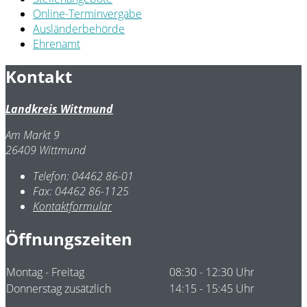
Online-Terminvergabe
Ausländerbehörde
Ehrenamt
Kontakt
Landkreis Wittmund
Am Markt 9
26409 Wittmund
Telefon:
04462 86-01
Fax:
04462 86-1125
Kontaktformular
Öffnungszeiten
Montag - Freitag
08:30 - 12:30 Uhr
Donnerstag zusätzlich
14:15 - 15:45 Uhr