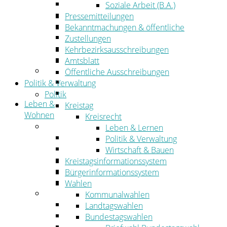
Wirtschaftsförderung
Soziale Arbeit (B.A.)
Gewerbeflächen und Unternehmen
Pressemitteilungen
Arbeitgeberservice
Bekanntmachungen & öffentliche
Mobilfunk & Breitband
Zustellungen
Straßen- und Radwegebau
Kehrbezirksausschreibungen
Landwirtschaft
Amtsblatt
Tourismus
Öffentliche Ausschreibungen
Freizeit und Urlaub im Landkreis
Politik & Verwaltung
Veranstaltungen
Politik
Leben &
Kreistag
Wohnen
Kreisrecht
Leben
Leben & Lernen
Migration
Politik & Verwaltung
Schulen, Bildung, Sport und Kultur
Wirtschaft & Bauen
Soziales
Kreistagsinformationssystem
Gesundheit
Bürgerinformationssystem
Jugend, Familie und Senioren
Wahlen
Wohnen
Kommunalwahlen
Bauen und Planen
Landtagswahlen
Abfall
Bundestagswahlen
Verkehr