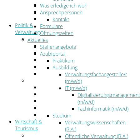
Kehrbezirksausschreibungen
Was erledige ich wo?
Amtsblatt
Ansprechpersonen
Öffentliche Ausschreibungen
Kontakt
Politik &
Formulare
Verwaltung
Öffnungszeiten
Politik
Aktuelles
Kreistag
Stellenangebote
Kreistagsinformationssystem
Azubiportal
Bürgerinformationssystem
Praktikum
Wahlen
Ausbildung
Leitbild
Verwaltungsfachangestelle/r
Verwaltung
(m/w/d)
Der Landrat
IT (m/w/d)
Gleichstellung
Digitalisierungsmanagement
Job & Karriere
(m/w/d)
Kommunalaufsicht
Fachinformatik (m/w/d)
Zahlen, Daten, Fakten
Studium
Wirtschaft &
Verwaltungswissenschaften
Tourismus
(B.A.)
Wirtschaft
Öffentliche Verwaltung (B.A.)