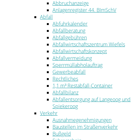
Abbruchanzeige
Anlagenregister 44. BImSchV
Abfall
Abfuhrkalender
Abfallberatung
Abfallgebühren
Abfallwirtschaftszentrum Wiefels
Abfallwirtschaftskonzept
Abfallvermeidung
Sperrmüllabholauftrag
Gewerbeabfall
Rechtliches
1,1 m³ Restabfall-Container
Abfallbilanz
Abfallentsorgung auf Langeoog und
Spiekeroog
Verkehr
Ausnahmegenehmigungen
Baustellen im Straßenverkehr
Bußgeld