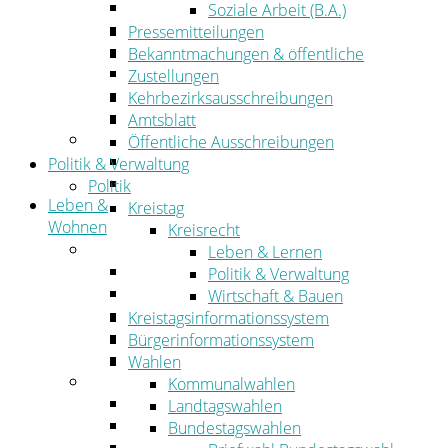
Wirtschaftsförderung
Soziale Arbeit (B.A.)
Gewerbeflächen und Unternehmen
Pressemitteilungen
Arbeitgeberservice
Bekanntmachungen & öffentliche
Mobilfunk & Breitband
Zustellungen
Straßen- und Radwegebau
Kehrbezirksausschreibungen
Landwirtschaft
Amtsblatt
Tourismus
Öffentliche Ausschreibungen
Freizeit und Urlaub im Landkreis
Politik & Verwaltung
Veranstaltungen
Politik
Leben &
Kreistag
Wohnen
Kreisrecht
Leben
Leben & Lernen
Migration
Politik & Verwaltung
Schulen, Bildung, Sport und Kultur
Wirtschaft & Bauen
Soziales
Kreistagsinformationssystem
Gesundheit
Bürgerinformationssystem
Jugend, Familie und Senioren
Wahlen
Wohnen
Kommunalwahlen
Bauen und Planen
Landtagswahlen
Abfall
Bundestagswahlen
Verkehr