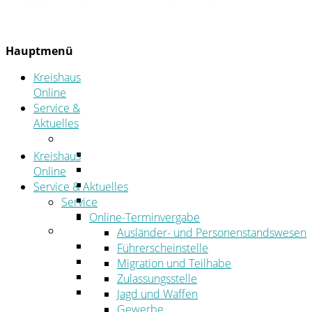
Hauptmenü
Kreishaus
Online
Service &
Aktuelles
Service
Online-Terminvergabe
Kreishaus
Was erledige ich wo?
Online
Ansprechpersonen
Service & Aktuelles
Formulare
Service
Öffnungszeiten
Online-Terminvergabe
Aktuelles
Ausländer- und Personenstandswesen
Stellenangebote
Führerscheinstelle
Azubiportal
Migration und Teilhabe
Pressemitteilungen
Zulassungsstelle
Bekanntmachungen & öffentliche
Jagd und Waffen
Zustellungen
Gewerbe