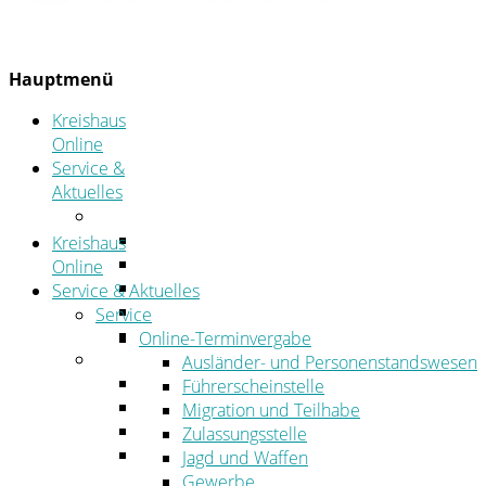
Hauptmenü
Kreishaus
Online
Service &
Aktuelles
Service
Online-Terminvergabe
Kreishaus
Was erledige ich wo?
Online
Ansprechpersonen
Service & Aktuelles
Formulare
Service
Öffnungszeiten
Online-Terminvergabe
Aktuelles
Ausländer- und Personenstandswesen
Stellenangebote
Führerscheinstelle
Azubiportal
Migration und Teilhabe
Pressemitteilungen
Zulassungsstelle
Bekanntmachungen & öffentliche
Jagd und Waffen
Zustellungen
Gewerbe