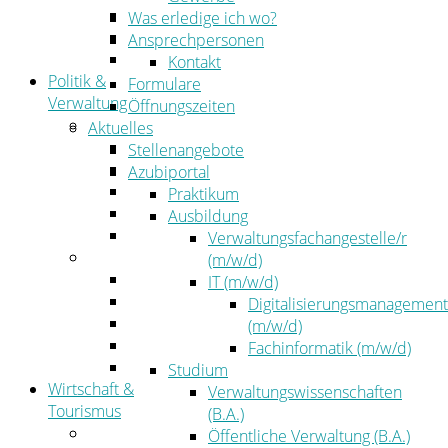
Kehrbezirksausschreibungen
Was erledige ich wo?
Amtsblatt
Ansprechpersonen
Öffentliche Ausschreibungen
Kontakt
Politik &
Formulare
Verwaltung
Öffnungszeiten
Politik
Aktuelles
Kreistag
Stellenangebote
Kreistagsinformationssystem
Azubiportal
Bürgerinformationssystem
Praktikum
Wahlen
Ausbildung
Leitbild
Verwaltungsfachangestelle/r
Verwaltung
(m/w/d)
Der Landrat
IT (m/w/d)
Gleichstellung
Digitalisierungsmanagement
Job & Karriere
(m/w/d)
Kommunalaufsicht
Fachinformatik (m/w/d)
Zahlen, Daten, Fakten
Studium
Wirtschaft &
Verwaltungswissenschaften
Tourismus
(B.A.)
Wirtschaft
Öffentliche Verwaltung (B.A.)