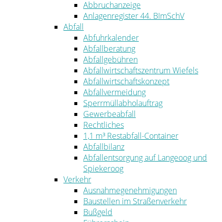
Abbruchanzeige
Anlagenregister 44. BImSchV
Abfall
Abfuhrkalender
Abfallberatung
Abfallgebühren
Abfallwirtschaftszentrum Wiefels
Abfallwirtschaftskonzept
Abfallvermeidung
Sperrmüllabholauftrag
Gewerbeabfall
Rechtliches
1,1 m³ Restabfall-Container
Abfallbilanz
Abfallentsorgung auf Langeoog und
Spiekeroog
Verkehr
Ausnahmegenehmigungen
Baustellen im Straßenverkehr
Bußgeld