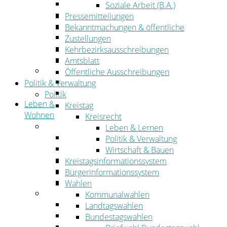
Wirtschaftsförderung
Soziale Arbeit (B.A.)
Gewerbeflächen und Unternehmen
Pressemitteilungen
Arbeitgeberservice
Bekanntmachungen & öffentliche
Mobilfunk & Breitband
Zustellungen
Straßen- und Radwegebau
Kehrbezirksausschreibungen
Landwirtschaft
Amtsblatt
Tourismus
Öffentliche Ausschreibungen
Freizeit und Urlaub im Landkreis
Politik & Verwaltung
Veranstaltungen
Politik
Leben &
Kreistag
Wohnen
Kreisrecht
Leben
Leben & Lernen
Migration
Politik & Verwaltung
Schulen, Bildung, Sport und Kultur
Wirtschaft & Bauen
Soziales
Kreistagsinformationssystem
Gesundheit
Bürgerinformationssystem
Jugend, Familie und Senioren
Wahlen
Wohnen
Kommunalwahlen
Bauen und Planen
Landtagswahlen
Abfall
Bundestagswahlen
Verkehr