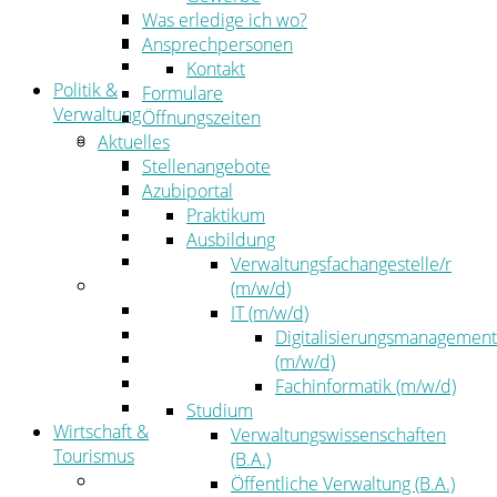
Kehrbezirksausschreibungen
Was erledige ich wo?
Amtsblatt
Ansprechpersonen
Öffentliche Ausschreibungen
Kontakt
Politik &
Formulare
Verwaltung
Öffnungszeiten
Politik
Aktuelles
Kreistag
Stellenangebote
Kreistagsinformationssystem
Azubiportal
Bürgerinformationssystem
Praktikum
Wahlen
Ausbildung
Leitbild
Verwaltungsfachangestelle/r
Verwaltung
(m/w/d)
Der Landrat
IT (m/w/d)
Gleichstellung
Digitalisierungsmanagement
Job & Karriere
(m/w/d)
Kommunalaufsicht
Fachinformatik (m/w/d)
Zahlen, Daten, Fakten
Studium
Wirtschaft &
Verwaltungswissenschaften
Tourismus
(B.A.)
Wirtschaft
Öffentliche Verwaltung (B.A.)