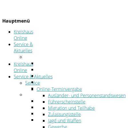
Hauptmenü
Kreishaus
Online
Service &
Aktuelles
Service
Online-Terminvergabe
Kreishaus
Was erledige ich wo?
Online
Ansprechpersonen
Service & Aktuelles
Formulare
Service
Öffnungszeiten
Online-Terminvergabe
Aktuelles
Ausländer- und Personenstandswesen
Stellenangebote
Führerscheinstelle
Azubiportal
Migration und Teilhabe
Pressemitteilungen
Zulassungsstelle
Bekanntmachungen & öffentliche
Jagd und Waffen
Zustellungen
Gewerbe