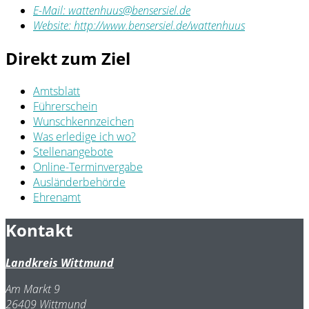
E-Mail:
wattenhuus@bensersiel.de
Website:
http://www.bensersiel.de/wattenhuus
Direkt zum Ziel
Amtsblatt
Führerschein
Wunschkennzeichen
Was erledige ich wo?
Stellenangebote
Online-Terminvergabe
Ausländerbehörde
Ehrenamt
Kontakt
Landkreis Wittmund
Am Markt 9
26409 Wittmund