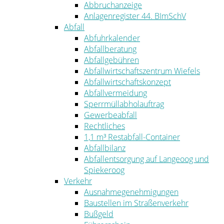
Abbruchanzeige
Anlagenregister 44. BImSchV
Abfall
Abfuhrkalender
Abfallberatung
Abfallgebühren
Abfallwirtschaftszentrum Wiefels
Abfallwirtschaftskonzept
Abfallvermeidung
Sperrmüllabholauftrag
Gewerbeabfall
Rechtliches
1,1 m³ Restabfall-Container
Abfallbilanz
Abfallentsorgung auf Langeoog und
Spiekeroog
Verkehr
Ausnahmegenehmigungen
Baustellen im Straßenverkehr
Bußgeld