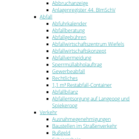
Abbruchanzeige
Anlagenregister 44. BImSchV
Abfall
Abfuhrkalender
Abfallberatung
Abfallgebühren
Abfallwirtschaftszentrum Wiefels
Abfallwirtschaftskonzept
Abfallvermeidung
Sperrmüllabholauftrag
Gewerbeabfall
Rechtliches
1,1 m³ Restabfall-Container
Abfallbilanz
Abfallentsorgung auf Langeoog und
Spiekeroog
Verkehr
Ausnahmegenehmigungen
Baustellen im Straßenverkehr
Bußgeld