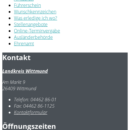
Führerschein
Wunschkennzeichen
Was erledige ich wo?
Stellenangebote
Online-Terminvergabe
Ausländerbehörde
Ehrenamt
Kontakt
Landkreis Wittmund
Am Markt 9
26409 Wittmund
Telefon:
04462 86-01
Fax:
04462 86-1125
Kontaktformular
Öffnungszeiten