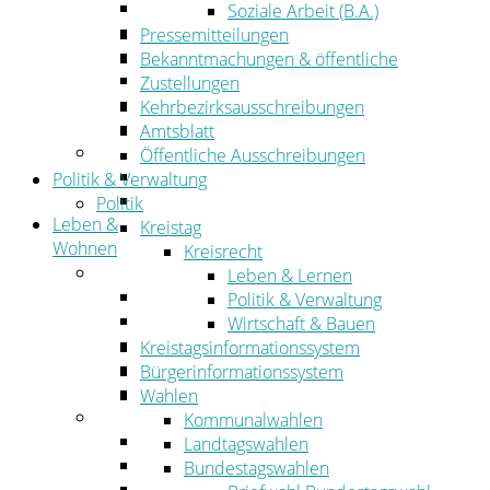
Wirtschaftsförderung
Soziale Arbeit (B.A.)
Gewerbeflächen und Unternehmen
Pressemitteilungen
Arbeitgeberservice
Bekanntmachungen & öffentliche
Mobilfunk & Breitband
Zustellungen
Straßen- und Radwegebau
Kehrbezirksausschreibungen
Landwirtschaft
Amtsblatt
Tourismus
Öffentliche Ausschreibungen
Freizeit und Urlaub im Landkreis
Politik & Verwaltung
Veranstaltungen
Politik
Leben &
Kreistag
Wohnen
Kreisrecht
Leben
Leben & Lernen
Migration
Politik & Verwaltung
Schulen, Bildung, Sport und Kultur
Wirtschaft & Bauen
Soziales
Kreistagsinformationssystem
Gesundheit
Bürgerinformationssystem
Jugend, Familie und Senioren
Wahlen
Wohnen
Kommunalwahlen
Bauen und Planen
Landtagswahlen
Abfall
Bundestagswahlen
Verkehr