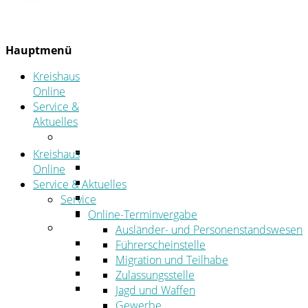
Hauptmenü
Kreishaus
Online
Service &
Aktuelles
Service
Online-Terminvergabe
Kreishaus
Was erledige ich wo?
Online
Ansprechpersonen
Service & Aktuelles
Formulare
Service
Öffnungszeiten
Online-Terminvergabe
Aktuelles
Ausländer- und Personenstandswesen
Stellenangebote
Führerscheinstelle
Azubiportal
Migration und Teilhabe
Pressemitteilungen
Zulassungsstelle
Bekanntmachungen & öffentliche
Jagd und Waffen
Zustellungen
Gewerbe