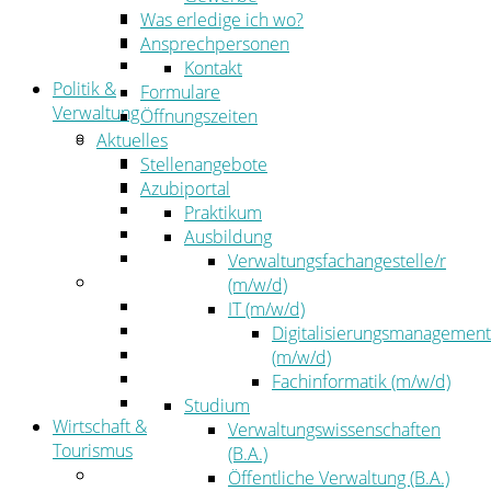
Kehrbezirksausschreibungen
Was erledige ich wo?
Amtsblatt
Ansprechpersonen
Öffentliche Ausschreibungen
Kontakt
Politik &
Formulare
Verwaltung
Öffnungszeiten
Politik
Aktuelles
Kreistag
Stellenangebote
Kreistagsinformationssystem
Azubiportal
Bürgerinformationssystem
Praktikum
Wahlen
Ausbildung
Leitbild
Verwaltungsfachangestelle/r
Verwaltung
(m/w/d)
Der Landrat
IT (m/w/d)
Gleichstellung
Digitalisierungsmanagement
Job & Karriere
(m/w/d)
Kommunalaufsicht
Fachinformatik (m/w/d)
Zahlen, Daten, Fakten
Studium
Wirtschaft &
Verwaltungswissenschaften
Tourismus
(B.A.)
Wirtschaft
Öffentliche Verwaltung (B.A.)