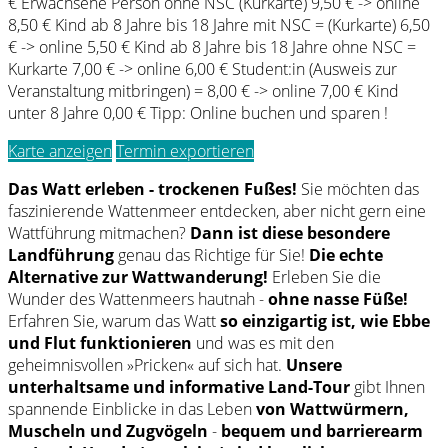
€ Erwachsene Person ohne NSC (Kurkarte) 9,50 € -> online
8,50 € Kind ab 8 Jahre bis 18 Jahre mit NSC = (Kurkarte) 6,50
€ -> online 5,50 € Kind ab 8 Jahre bis 18 Jahre ohne NSC =
Kurkarte 7,00 € -> online 6,00 € Student:in (Ausweis zur
Veranstaltung mitbringen) = 8,00 € -> online 7,00 € Kind
unter 8 Jahre 0,00 € Tipp: Online buchen und sparen !
Karte anzeigen
Termin exportieren
Das Watt erleben - trockenen Fußes!
Sie möchten das
faszinierende Wattenmeer entdecken, aber nicht gern eine
Wattführung mitmachen?
Dann ist diese besondere
Landführung
genau das Richtige für Sie!
Die echte
Alternative zur Wattwanderung!
Erleben Sie die
Wunder des Wattenmeers hautnah -
ohne nasse Füße!
Erfahren Sie, warum das Watt
so einzigartig ist, wie Ebbe
und Flut funktionieren
und was es mit den
geheimnisvollen »Pricken« auf sich hat.
Unsere
unterhaltsame und informative Land-Tour
gibt Ihnen
spannende Einblicke in das Leben
von Wattwürmern,
Muscheln und Zugvögeln
-
bequem und barrierearm