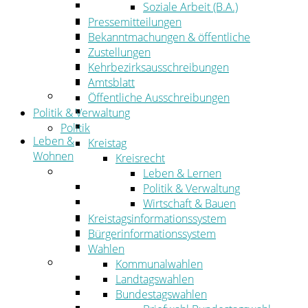
Wirtschaftsförderung
Soziale Arbeit (B.A.)
Gewerbeflächen und Unternehmen
Pressemitteilungen
Arbeitgeberservice
Bekanntmachungen & öffentliche
Mobilfunk & Breitband
Zustellungen
Straßen- und Radwegebau
Kehrbezirksausschreibungen
Landwirtschaft
Amtsblatt
Tourismus
Öffentliche Ausschreibungen
Freizeit und Urlaub im Landkreis
Politik & Verwaltung
Veranstaltungen
Politik
Leben &
Kreistag
Wohnen
Kreisrecht
Leben
Leben & Lernen
Migration
Politik & Verwaltung
Schulen, Bildung, Sport und Kultur
Wirtschaft & Bauen
Soziales
Kreistagsinformationssystem
Gesundheit
Bürgerinformationssystem
Jugend, Familie und Senioren
Wahlen
Wohnen
Kommunalwahlen
Bauen und Planen
Landtagswahlen
Abfall
Bundestagswahlen
Verkehr