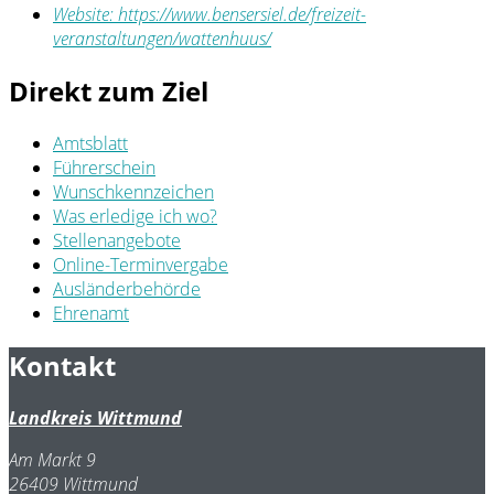
Website:
https://www.bensersiel.de/freizeit-
veranstaltungen/wattenhuus/
Direkt zum Ziel
Amtsblatt
Führerschein
Wunschkennzeichen
Was erledige ich wo?
Stellenangebote
Online-Terminvergabe
Ausländerbehörde
Ehrenamt
Kontakt
Landkreis Wittmund
Am Markt 9
26409 Wittmund