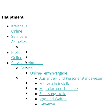
Hauptmenü
Kreishaus
Online
Service &
Aktuelles
Service
Online-Terminvergabe
Kreishaus
Was erledige ich wo?
Online
Ansprechpersonen
Service & Aktuelles
Formulare
Service
Öffnungszeiten
Online-Terminvergabe
Aktuelles
Ausländer- und Personenstandswesen
Stellenangebote
Führerscheinstelle
Azubiportal
Migration und Teilhabe
Pressemitteilungen
Zulassungsstelle
Bekanntmachungen & öffentliche
Jagd und Waffen
Zustellungen
Gewerbe