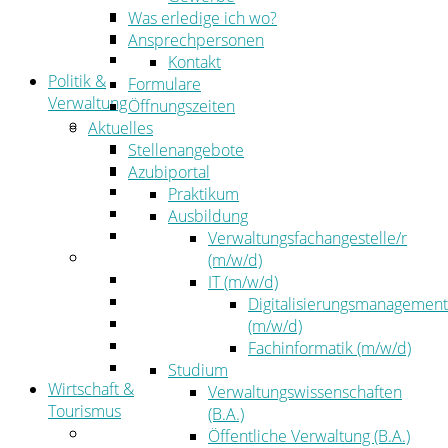
Kehrbezirksausschreibungen
Was erledige ich wo?
Amtsblatt
Ansprechpersonen
Öffentliche Ausschreibungen
Kontakt
Politik &
Formulare
Verwaltung
Öffnungszeiten
Politik
Aktuelles
Kreistag
Stellenangebote
Kreistagsinformationssystem
Azubiportal
Bürgerinformationssystem
Praktikum
Wahlen
Ausbildung
Leitbild
Verwaltungsfachangestelle/r
Verwaltung
(m/w/d)
Der Landrat
IT (m/w/d)
Gleichstellung
Digitalisierungsmanagement
Job & Karriere
(m/w/d)
Kommunalaufsicht
Fachinformatik (m/w/d)
Zahlen, Daten, Fakten
Studium
Wirtschaft &
Verwaltungswissenschaften
Tourismus
(B.A.)
Wirtschaft
Öffentliche Verwaltung (B.A.)