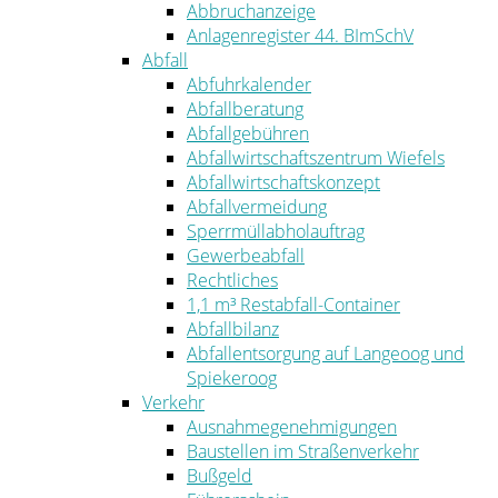
Abbruchanzeige
Anlagenregister 44. BImSchV
Abfall
Abfuhrkalender
Abfallberatung
Abfallgebühren
Abfallwirtschaftszentrum Wiefels
Abfallwirtschaftskonzept
Abfallvermeidung
Sperrmüllabholauftrag
Gewerbeabfall
Rechtliches
1,1 m³ Restabfall-Container
Abfallbilanz
Abfallentsorgung auf Langeoog und
Spiekeroog
Verkehr
Ausnahmegenehmigungen
Baustellen im Straßenverkehr
Bußgeld