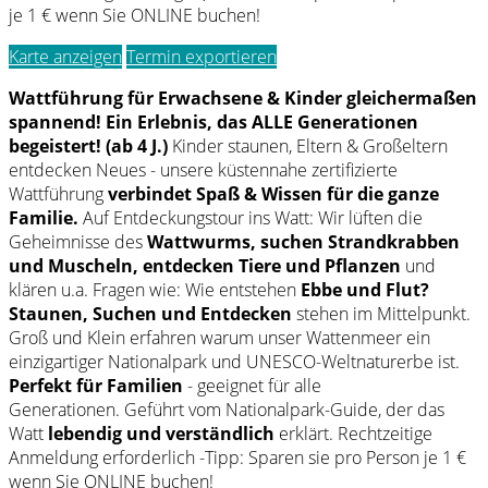
je 1 € wenn Sie ONLINE buchen!
Karte anzeigen
Termin exportieren
Wattführung für Erwachsene & Kinder gleichermaßen
spannend! Ein Erlebnis, das ALLE Generationen
begeistert! (ab 4 J.)
Kinder staunen, Eltern & Großeltern
entdecken Neues - unsere küstennahe zertifizierte
Wattführung
verbindet Spaß & Wissen für die ganze
Familie.
Auf Entdeckungstour ins Watt: Wir lüften die
Geheimnisse des
Wattwurms, suchen Strandkrabben
und Muscheln, entdecken Tiere und Pflanzen
und
klären u.a. Fragen wie: Wie entstehen
Ebbe und Flut?
Staunen, Suchen und Entdecken
stehen im Mittelpunkt.
Groß und Klein erfahren warum unser Wattenmeer ein
einzigartiger Nationalpark und UNESCO-Weltnaturerbe ist.
Perfekt für Familien
- geeignet für alle
Generationen. Geführt vom Nationalpark-Guide, der das
Watt
lebendig und verständlich
erklärt. Rechtzeitige
Anmeldung erforderlich -Tipp: Sparen sie pro Person je 1 €
wenn Sie ONLINE buchen!