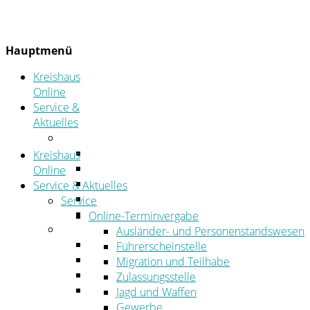
Hauptmenü
Kreishaus
Online
Service &
Aktuelles
Service
Online-Terminvergabe
Kreishaus
Was erledige ich wo?
Online
Ansprechpersonen
Service & Aktuelles
Formulare
Service
Öffnungszeiten
Online-Terminvergabe
Aktuelles
Ausländer- und Personenstandswesen
Stellenangebote
Führerscheinstelle
Azubiportal
Migration und Teilhabe
Pressemitteilungen
Zulassungsstelle
Bekanntmachungen & öffentliche
Jagd und Waffen
Zustellungen
Gewerbe