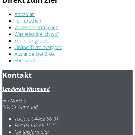
Amtsblatt
Führerschein
Wunschkennzeichen
Was erledige ich wo?
Stellenangebote
Online-Terminvergabe
Ausländerbehörde
Ehrenamt
Kontakt
Landkreis Wittmund
Am Markt 9
26409 Wittmund
Telefon:
04462 86-01
Fax:
04462 86-1125
Kontaktformular