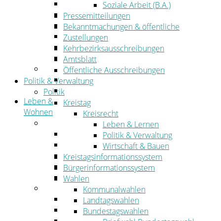
Wirtschaftsförderung
Soziale Arbeit (B.A.)
Gewerbeflächen und Unternehmen
Pressemitteilungen
Arbeitgeberservice
Bekanntmachungen & öffentliche
Mobilfunk & Breitband
Zustellungen
Straßen- und Radwegebau
Kehrbezirksausschreibungen
Landwirtschaft
Amtsblatt
Tourismus
Öffentliche Ausschreibungen
Freizeit und Urlaub im Landkreis
Politik & Verwaltung
Veranstaltungen
Politik
Leben &
Kreistag
Wohnen
Kreisrecht
Leben
Leben & Lernen
Migration
Politik & Verwaltung
Schulen, Bildung, Sport und Kultur
Wirtschaft & Bauen
Soziales
Kreistagsinformationssystem
Gesundheit
Bürgerinformationssystem
Jugend, Familie und Senioren
Wahlen
Wohnen
Kommunalwahlen
Bauen und Planen
Landtagswahlen
Abfall
Bundestagswahlen
Verkehr