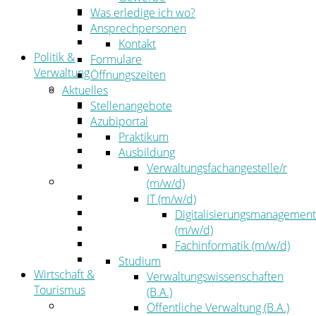
Kehrbezirksausschreibungen
Was erledige ich wo?
Amtsblatt
Ansprechpersonen
Öffentliche Ausschreibungen
Kontakt
Politik &
Formulare
Verwaltung
Öffnungszeiten
Politik
Aktuelles
Kreistag
Stellenangebote
Kreistagsinformationssystem
Azubiportal
Bürgerinformationssystem
Praktikum
Wahlen
Ausbildung
Leitbild
Verwaltungsfachangestelle/r
Verwaltung
(m/w/d)
Der Landrat
IT (m/w/d)
Gleichstellung
Digitalisierungsmanagement
Job & Karriere
(m/w/d)
Kommunalaufsicht
Fachinformatik (m/w/d)
Zahlen, Daten, Fakten
Studium
Wirtschaft &
Verwaltungswissenschaften
Tourismus
(B.A.)
Wirtschaft
Öffentliche Verwaltung (B.A.)