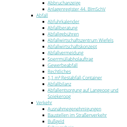
Abbruchanzeige
Anlagenregister 44. BImSchV
Abfall
Abfuhrkalender
Abfallberatung
Abfallgebühren
Abfallwirtschaftszentrum Wiefels
Abfallwirtschaftskonzept
Abfallvermeidung
Sperrmüllabholauftrag
Gewerbeabfall
Rechtliches
1,1 m³ Restabfall-Container
Abfallbilanz
Abfallentsorgung auf Langeoog und
Spiekeroog
Verkehr
Ausnahmegenehmigungen
Baustellen im Straßenverkehr
Bußgeld