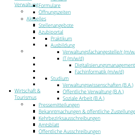
Verwaltung
Formulare
Politik
Öffnungszeiten
Kreistag
Aktuelles
Kreistagsinformationssystem
Stellenangebote
Bürgerinformationssystem
Azubiportal
Wahlen
Praktikum
Leitbild
Ausbildung
Verwaltung
Verwaltungsfachangestelle/r (m/w
Der Landrat
IT (m/w/d)
Gleichstellung
Digitalisierungsmanagement
Job & Karriere
Fachinformatik (m/w/d)
Kommunalaufsicht
Studium
Zahlen, Daten, Fakten
Verwaltungswissenschaften (B.A.)
Wirtschaft &
Öffentliche Verwaltung (B.A.)
Tourismus
Soziale Arbeit (B.A.)
Wirtschaft
Pressemitteilungen
Wirtschaftsförderung
Bekanntmachungen & öffentliche Zustellung
Gewerbeflächen und Unternehmen
Kehrbezirksausschreibungen
Arbeitgeberservice
Amtsblatt
Mobilfunk & Breitband
Öffentliche Ausschreibungen