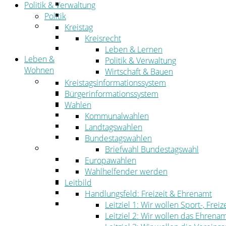
Straßen- und Radwegebau
Politik & Verwaltung
Landwirtschaft
Politik
Tourismus
Kreistag
Freizeit und Urlaub im Landkreis
Kreisrecht
Veranstaltungen
Leben & Lernen
Leben &
Politik & Verwaltung
Wohnen
Wirtschaft & Bauen
Leben
Kreistagsinformationssystem
Migration
Bürgerinformationssystem
Schulen, Bildung, Sport und Kultur
Wahlen
Soziales
Kommunalwahlen
Gesundheit
Landtagswahlen
Jugend, Familie und Senioren
Bundestagswahlen
Wohnen
Briefwahl Bundestagswahl
Bauen und Planen
Europawahlen
Abfall
Wahlhelfender werden
Verkehr
Leitbild
Umwelt
Handlungsfeld: Freizeit & Ehrenamt
Ordnung
Leitziel 1: Wir wollen Sport-, Fr
Leitziel 2: Wir wollen das Ehrena