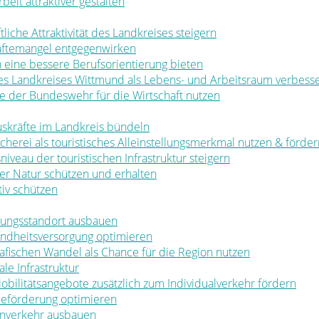
rbeit attraktiver gestalten
ftliche Attraktivität des Landkreises steigern
räftemangel entgegenwirken
en eine bessere Berufsorientierung bieten
 des Landkreises Wittmund als Lebens- und Arbeitsraum verbess
ale der Bundeswehr für die Wirtschaft nutzen
muskräfte im Landkreis bündeln
ischerei als touristisches Alleinstellungsmerkmal nutzen & förde
sniveau der touristischen Infrastruktur steigern
t der Natur schützen und erhalten
tiv schützen
ldungsstandort ausbauen
sundheitsversorgung optimieren
rafischen Wandel als Chance für die Region nutzen
le Infrastruktur
 Mobilitätsangebote zusätzlich zum Individualverkehr fördern
rbeförderung optimieren
nenverkehr ausbauen