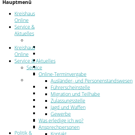
Hauptmenü
Kreishaus
Online
Service &
Aktuelles
Service
Online-Terminvergabe
Kreishaus
Was erledige ich wo?
Online
Ansprechpersonen
Service & Aktuelles
Formulare
Service
Öffnungszeiten
Online-Terminvergabe
Aktuelles
Ausländer- und Personenstandswesen
Stellenangebote
Führerscheinstelle
Azubiportal
Migration und Teilhabe
Pressemitteilungen
Zulassungsstelle
Bekanntmachungen & öffentliche Zustellung
Jagd und Waffen
Kehrbezirksausschreibungen
Gewerbe
Amtsblatt
Was erledige ich wo?
Öffentliche Ausschreibungen
Ansprechpersonen
Politik &
Kontakt