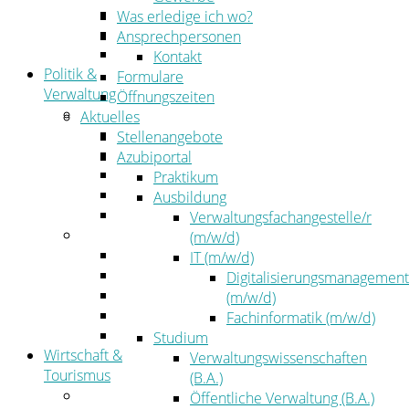
Kehrbezirksausschreibungen
Was erledige ich wo?
Amtsblatt
Ansprechpersonen
Öffentliche Ausschreibungen
Kontakt
Politik &
Formulare
Verwaltung
Öffnungszeiten
Politik
Aktuelles
Kreistag
Stellenangebote
Kreistagsinformationssystem
Azubiportal
Bürgerinformationssystem
Praktikum
Wahlen
Ausbildung
Leitbild
Verwaltungsfachangestelle/r
Verwaltung
(m/w/d)
Der Landrat
IT (m/w/d)
Gleichstellung
Digitalisierungsmanagement
Job & Karriere
(m/w/d)
Kommunalaufsicht
Fachinformatik (m/w/d)
Zahlen, Daten, Fakten
Studium
Wirtschaft &
Verwaltungswissenschaften
Tourismus
(B.A.)
Wirtschaft
Öffentliche Verwaltung (B.A.)