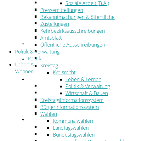
Wirtschaftsförderung
Soziale Arbeit (B.A.)
Gewerbeflächen und Unternehmen
Pressemitteilungen
Arbeitgeberservice
Bekanntmachungen & öffentliche
Mobilfunk & Breitband
Zustellungen
Straßen- und Radwegebau
Kehrbezirksausschreibungen
Landwirtschaft
Amtsblatt
Tourismus
Öffentliche Ausschreibungen
Freizeit und Urlaub im Landkreis
Politik & Verwaltung
Veranstaltungen
Politik
Leben &
Kreistag
Wohnen
Kreisrecht
Leben
Leben & Lernen
Migration
Politik & Verwaltung
Schulen, Bildung, Sport und Kultur
Wirtschaft & Bauen
Soziales
Kreistagsinformationssystem
Gesundheit
Bürgerinformationssystem
Jugend, Familie und Senioren
Wahlen
Wohnen
Kommunalwahlen
Bauen und Planen
Landtagswahlen
Abfall
Bundestagswahlen
Verkehr