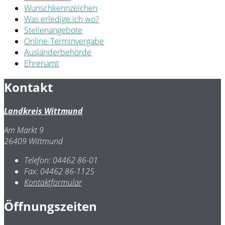
Wunschkennzeichen
Was erledige ich wo?
Stellenangebote
Online-Terminvergabe
Ausländerbehörde
Ehrenamt
Kontakt
Landkreis Wittmund
Am Markt 9
26409 Wittmund
Telefon:
04462 86-01
Fax:
04462 86-1125
Kontaktformular
Öffnungszeiten