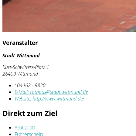
Veranstalter
Stadt Wittmund
Kurt-Schwitters-Platz 1
26409 Wittmund
:
04462 - 9830
E-Mail:
rathaus@stadt.wittmund.de
Website:
http://www.wittmund.de/
Direkt zum Ziel
Amtsblatt
Führerschein