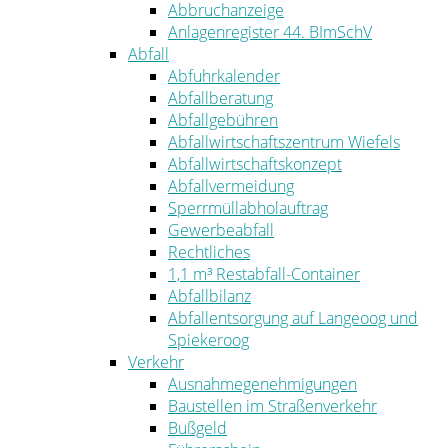
Abbruchanzeige
Anlagenregister 44. BImSchV
Abfall
Abfuhrkalender
Abfallberatung
Abfallgebühren
Abfallwirtschaftszentrum Wiefels
Abfallwirtschaftskonzept
Abfallvermeidung
Sperrmüllabholauftrag
Gewerbeabfall
Rechtliches
1,1 m³ Restabfall-Container
Abfallbilanz
Abfallentsorgung auf Langeoog und
Spiekeroog
Verkehr
Ausnahmegenehmigungen
Baustellen im Straßenverkehr
Bußgeld