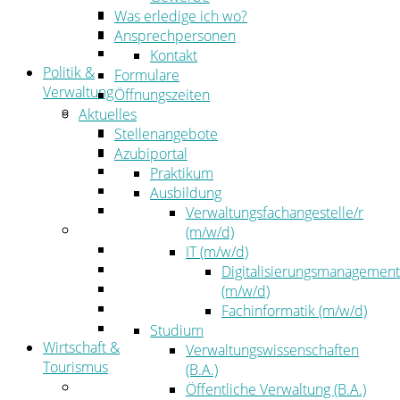
Kehrbezirksausschreibungen
Was erledige ich wo?
Amtsblatt
Ansprechpersonen
Öffentliche Ausschreibungen
Kontakt
Politik &
Formulare
Verwaltung
Öffnungszeiten
Politik
Aktuelles
Kreistag
Stellenangebote
Kreistagsinformationssystem
Azubiportal
Bürgerinformationssystem
Praktikum
Wahlen
Ausbildung
Leitbild
Verwaltungsfachangestelle/r
Verwaltung
(m/w/d)
Der Landrat
IT (m/w/d)
Gleichstellung
Digitalisierungsmanagement
Job & Karriere
(m/w/d)
Kommunalaufsicht
Fachinformatik (m/w/d)
Zahlen, Daten, Fakten
Studium
Wirtschaft &
Verwaltungswissenschaften
Tourismus
(B.A.)
Wirtschaft
Öffentliche Verwaltung (B.A.)