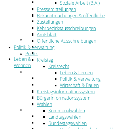
Wirtschaftsförderung
Soziale Arbeit (B.A.)
Gewerbeflächen und Unternehmen
Pressemitteilungen
Arbeitgeberservice
Bekanntmachungen & öffentliche
Mobilfunk & Breitband
Zustellungen
Straßen- und Radwegebau
Kehrbezirksausschreibungen
Landwirtschaft
Amtsblatt
Tourismus
Öffentliche Ausschreibungen
Freizeit und Urlaub im Landkreis
Politik & Verwaltung
Veranstaltungen
Politik
Leben &
Kreistag
Wohnen
Kreisrecht
Leben
Leben & Lernen
Migration
Politik & Verwaltung
Schulen, Bildung, Sport und Kultur
Wirtschaft & Bauen
Soziales
Kreistagsinformationssystem
Gesundheit
Bürgerinformationssystem
Jugend, Familie und Senioren
Wahlen
Wohnen
Kommunalwahlen
Bauen und Planen
Landtagswahlen
Abfall
Bundestagswahlen
Verkehr