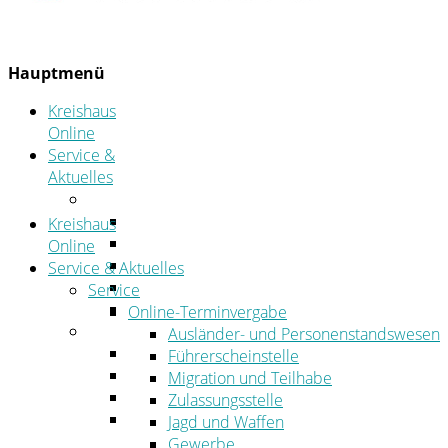
Hauptmenü
Kreishaus
Online
Service &
Aktuelles
Service
Online-Terminvergabe
Kreishaus
Was erledige ich wo?
Online
Ansprechpersonen
Service & Aktuelles
Formulare
Service
Öffnungszeiten
Online-Terminvergabe
Aktuelles
Ausländer- und Personenstandswesen
Stellenangebote
Führerscheinstelle
Azubiportal
Migration und Teilhabe
Pressemitteilungen
Zulassungsstelle
Bekanntmachungen & öffentliche
Jagd und Waffen
Zustellungen
Gewerbe