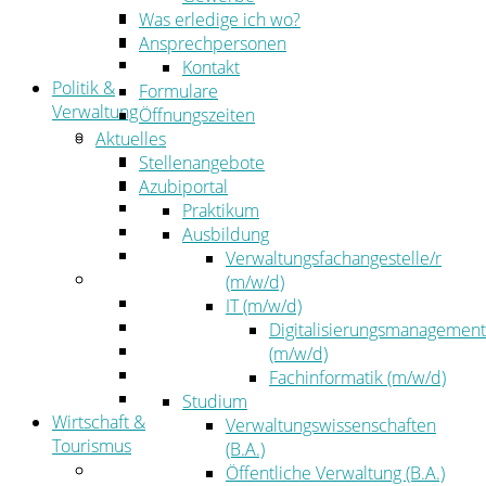
Kehrbezirksausschreibungen
Was erledige ich wo?
Amtsblatt
Ansprechpersonen
Öffentliche Ausschreibungen
Kontakt
Politik &
Formulare
Verwaltung
Öffnungszeiten
Politik
Aktuelles
Kreistag
Stellenangebote
Kreistagsinformationssystem
Azubiportal
Bürgerinformationssystem
Praktikum
Wahlen
Ausbildung
Leitbild
Verwaltungsfachangestelle/r
Verwaltung
(m/w/d)
Der Landrat
IT (m/w/d)
Gleichstellung
Digitalisierungsmanagement
Job & Karriere
(m/w/d)
Kommunalaufsicht
Fachinformatik (m/w/d)
Zahlen, Daten, Fakten
Studium
Wirtschaft &
Verwaltungswissenschaften
Tourismus
(B.A.)
Wirtschaft
Öffentliche Verwaltung (B.A.)