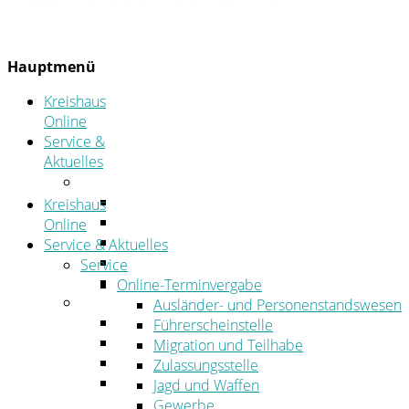
Hauptmenü
Kreishaus
Online
Service &
Aktuelles
Service
Online-Terminvergabe
Kreishaus
Was erledige ich wo?
Online
Ansprechpersonen
Service & Aktuelles
Formulare
Service
Öffnungszeiten
Online-Terminvergabe
Aktuelles
Ausländer- und Personenstandswesen
Stellenangebote
Führerscheinstelle
Azubiportal
Migration und Teilhabe
Pressemitteilungen
Zulassungsstelle
Bekanntmachungen & öffentliche
Jagd und Waffen
Zustellungen
Gewerbe