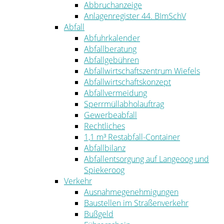
Abbruchanzeige
Anlagenregister 44. BImSchV
Abfall
Abfuhrkalender
Abfallberatung
Abfallgebühren
Abfallwirtschaftszentrum Wiefels
Abfallwirtschaftskonzept
Abfallvermeidung
Sperrmüllabholauftrag
Gewerbeabfall
Rechtliches
1,1 m³ Restabfall-Container
Abfallbilanz
Abfallentsorgung auf Langeoog und
Spiekeroog
Verkehr
Ausnahmegenehmigungen
Baustellen im Straßenverkehr
Bußgeld