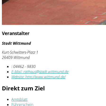
Veranstalter
Stadt Wittmund
Kurt-Schwitters-Platz 1
26409 Wittmund
:
04462 - 9830
E-Mail:
rathaus@stadt.wittmund.de
Website:
http://www.wittmund.de/
Direkt zum Ziel
Amtsblatt
Führerschein