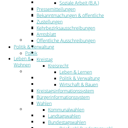
Wirtschaftsförderung
Soziale Arbeit (B.A.)
Gewerbeflächen und Unternehmen
Pressemitteilungen
Arbeitgeberservice
Bekanntmachungen & öffentliche
Mobilfunk & Breitband
Zustellungen
Straßen- und Radwegebau
Kehrbezirksausschreibungen
Landwirtschaft
Amtsblatt
Tourismus
Öffentliche Ausschreibungen
Freizeit und Urlaub im Landkreis
Politik & Verwaltung
Veranstaltungen
Politik
Leben &
Kreistag
Wohnen
Kreisrecht
Leben
Leben & Lernen
Migration
Politik & Verwaltung
Schulen, Bildung, Sport und Kultur
Wirtschaft & Bauen
Soziales
Kreistagsinformationssystem
Gesundheit
Bürgerinformationssystem
Jugend, Familie und Senioren
Wahlen
Wohnen
Kommunalwahlen
Bauen und Planen
Landtagswahlen
Abfall
Bundestagswahlen
Verkehr