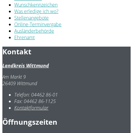
Wunschkennzeichen
Was erledige ich wo?
Stellenangebote
Online-Terminvergabe
Ausländerbehörde
Ehrenamt
Kontakt
Landkreis Wittmund
Am Markt 9
26409 Wittmund
Telefon:
04462 86-01
Fax:
04462 86-1125
Kontaktformular
Öffnungszeiten